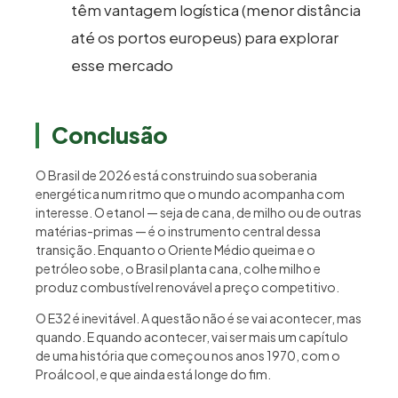
têm vantagem logística (menor distância
até os portos europeus) para explorar
esse mercado
Conclusão
O Brasil de 2026 está construindo sua soberania
energética num ritmo que o mundo acompanha com
interesse. O etanol — seja de cana, de milho ou de outras
matérias-primas — é o instrumento central dessa
transição. Enquanto o Oriente Médio queima e o
petróleo sobe, o Brasil planta cana, colhe milho e
produz combustível renovável a preço competitivo.
O E32 é inevitável. A questão não é se vai acontecer, mas
quando. E quando acontecer, vai ser mais um capítulo
de uma história que começou nos anos 1970, com o
Proálcool, e que ainda está longe do fim.