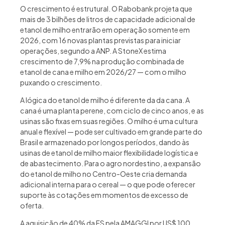
O crescimento é estrutural. O Rabobank projeta que
mais de 3 bilhões de litros de capacidade adicional de
etanol de milho entrarão em operação somente em
2026, com 16 novas plantas previstas para iniciar
operações, segundo a ANP. A StoneX estima
crescimento de 7,9% na produção combinada de
etanol de cana e milho em 2026/27 — com o milho
puxando o crescimento.
A lógica do etanol de milho é diferente da da cana. A
cana é uma planta perene, com ciclo de cinco anos, e as
usinas são fixas em suas regiões. O milho é uma cultura
anual e flexível — pode ser cultivado em grande parte do
Brasil e armazenado por longos períodos, dando às
usinas de etanol de milho maior flexibilidade logística e
de abastecimento. Para o agro nordestino, a expansão
do etanol de milho no Centro-Oeste cria demanda
adicional interna para o cereal — o que pode oferecer
suporte às cotações em momentos de excesso de
oferta.
A aquisição de 40% da FS pela AMAGGI por US$ 100