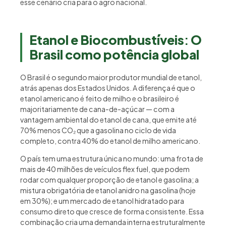
esse cenário cria para o agro nacional.
Etanol e Biocombustíveis
:
O
Brasil como potência global
O Brasil é o segundo maior produtor mundial de etanol,
atrás apenas dos Estados Unidos. A diferença é que o
etanol americano é feito de milho e o brasileiro é
majoritariamente de cana-de-açúcar — com a
vantagem ambiental do etanol de cana, que emite até
70% menos CO₂ que a gasolina no ciclo de vida
completo, contra 40% do etanol de milho americano.
O país tem uma estrutura única no mundo: uma frota de
mais de 40 milhões de veículos flex fuel, que podem
rodar com qualquer proporção de etanol e gasolina; a
mistura obrigatória de etanol anidro na gasolina (hoje
em 30%); e um mercado de etanol hidratado para
consumo direto que cresce de forma consistente. Essa
combinação cria uma demanda interna estruturalmente