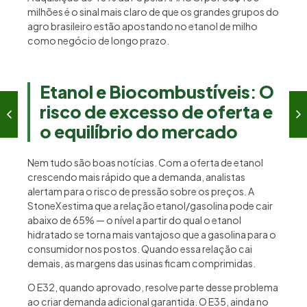
milhões é o sinal mais claro de que os grandes grupos do
agro brasileiro estão apostando no etanol de milho
como negócio de longo prazo.
Etanol e Biocombustíveis
:
O
risco de excesso de oferta e
o equilíbrio do mercado
Nem tudo são boas notícias. Com a oferta de etanol
crescendo mais rápido que a demanda, analistas
alertam para o risco de pressão sobre os preços. A
StoneX estima que a relação etanol/gasolina pode cair
abaixo de 65% — o nível a partir do qual o etanol
hidratado se torna mais vantajoso que a gasolina para o
consumidor nos postos. Quando essa relação cai
demais, as margens das usinas ficam comprimidas.
O E32, quando aprovado, resolve parte desse problema
ao criar demanda adicional garantida. O E35, ainda no