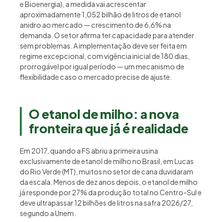
e Bioenergia), a medida vai acrescentar
aproximadamente 1,052 bilhão de litros de etanol
anidro ao mercado — crescimento de 6,6% na
demanda. O setor afirma ter capacidade para atender
sem problemas. A implementação deve ser feita em
regime excepcional, com vigência inicial de 180 dias,
prorrogável por igual período — um mecanismo de
flexibilidade caso o mercado precise de ajuste.
O etanol de milho: a nova
fronteira que já é realidade
Em 2017, quando a FS abriu a primeira usina
exclusivamente de etanol de milho no Brasil, em Lucas
do Rio Verde (MT), muitos no setor de cana duvidaram
da escala. Menos de dez anos depois, o etanol de milho
já responde por 27% da produção total no Centro-Sul e
deve ultrapassar 12 bilhões de litros na safra 2026/27,
segundo a Unem.