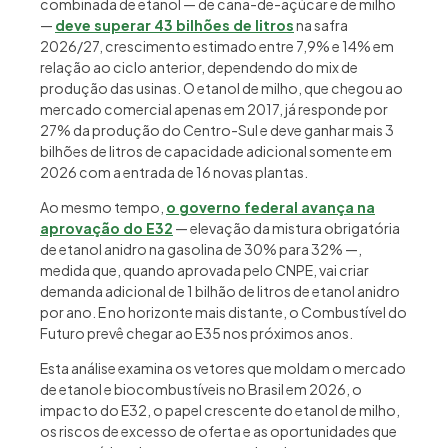
combinada de etanol — de cana-de-açúcar e de milho
—
deve superar 43 bilhões de litros
na safra
2026/27, crescimento estimado entre 7,9% e 14% em
relação ao ciclo anterior, dependendo do mix de
produção das usinas. O etanol de milho, que chegou ao
mercado comercial apenas em 2017, já responde por
27% da produção do Centro-Sul e deve ganhar mais 3
bilhões de litros de capacidade adicional somente em
2026 com a entrada de 16 novas plantas.
Ao mesmo tempo,
o governo federal avança na
aprovação do E32
— elevação da mistura obrigatória
de etanol anidro na gasolina de 30% para 32% —,
medida que, quando aprovada pelo CNPE, vai criar
demanda adicional de 1 bilhão de litros de etanol anidro
por ano. E no horizonte mais distante, o Combustível do
Futuro prevê chegar ao E35 nos próximos anos.
Esta análise examina os vetores que moldam o mercado
de etanol e biocombustíveis no Brasil em 2026, o
impacto do E32, o papel crescente do etanol de milho,
os riscos de excesso de oferta e as oportunidades que