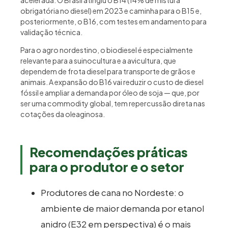
acelerada. O Brasil atingiu o B14 (14% de mistura
obrigatória no diesel) em 2023 e caminha para o B15 e,
posteriormente, o B16, com testes em andamento para
validação técnica.
Para o agro nordestino, o biodiesel é especialmente
relevante para a suinocultura e a avicultura, que
dependem de frota diesel para transporte de grãos e
animais. A expansão do B16 vai reduzir o custo de diesel
fóssil e ampliar a demanda por óleo de soja — que, por
ser uma commodity global, tem repercussão direta nas
cotações da oleaginosa.
Recomendações práticas
para o produtor e o setor
Produtores de cana no Nordeste: o
ambiente de maior demanda por etanol
anidro (E32 em perspectiva) é o mais