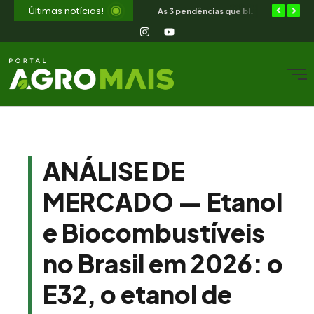
Últimas notícias!
Orientação jurídica gratuita para o produtor rural nordestino
SIAVS encerra hoje — o legado para a avicultura nordestina
As 3 pendências que bloqueiam o produtor cearense no BNB
ANÁLISE DE
MERCADO — Etanol
e Biocombustíveis
no Brasil em 2026: o
E32, o etanol de