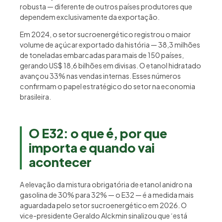
robusta — diferente de outros países produtores que
dependem exclusivamente da exportação.
Em 2024, o setor sucroenergético registrou o maior
volume de açúcar exportado da história — 38,3 milhões
de toneladas embarcadas para mais de 150 países,
gerando US$ 18,6 bilhões em divisas. O etanol hidratado
avançou 33% nas vendas internas. Esses números
confirmam o papel estratégico do setor na economia
brasileira.
O E32: o que é, por que
importa e quando vai
acontecer
A elevação da mistura obrigatória de etanol anidro na
gasolina de 30% para 32% — o E32 — é a medida mais
aguardada pelo setor sucroenergético em 2026. O
vice-presidente Geraldo Alckmin sinalizou que ‘está