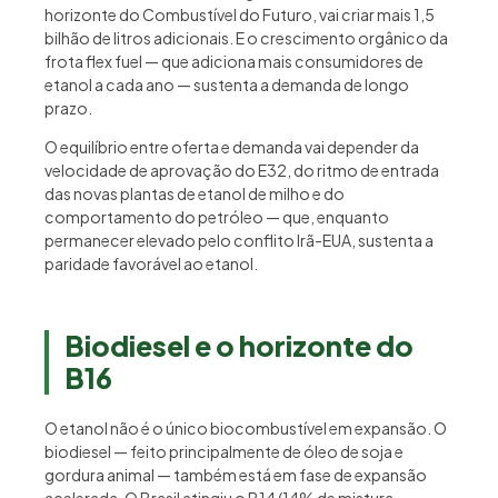
horizonte do Combustível do Futuro, vai criar mais 1,5
bilhão de litros adicionais. E o crescimento orgânico da
frota flex fuel — que adiciona mais consumidores de
etanol a cada ano — sustenta a demanda de longo
prazo.
O equilíbrio entre oferta e demanda vai depender da
velocidade de aprovação do E32, do ritmo de entrada
das novas plantas de etanol de milho e do
comportamento do petróleo — que, enquanto
permanecer elevado pelo conflito Irã-EUA, sustenta a
paridade favorável ao etanol.
Biodiesel e o horizonte do
B16
O etanol não é o único biocombustível em expansão. O
biodiesel — feito principalmente de óleo de soja e
gordura animal — também está em fase de expansão