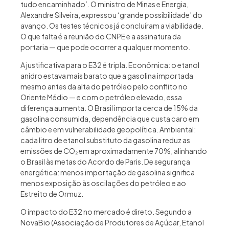
tudo encaminhado’. O ministro de Minas e Energia,
Alexandre Silveira, expressou ‘grande possibilidade’ do
avanço. Os testes técnicos já concluíram a viabilidade.
O que falta é a reunião do CNPE e a assinatura da
portaria — que pode ocorrer a qualquer momento.
A justificativa para o E32 é tripla. Econômica: o etanol
anidro estava mais barato que a gasolina importada
mesmo antes da alta do petróleo pelo conflito no
Oriente Médio — e com o petróleo elevado, essa
diferença aumenta. O Brasil importa cerca de 15% da
gasolina consumida, dependência que custa caro em
câmbio e em vulnerabilidade geopolítica. Ambiental:
cada litro de etanol substituto da gasolina reduz as
emissões de CO₂ em aproximadamente 70%, alinhando
o Brasil às metas do Acordo de Paris. De segurança
energética: menos importação de gasolina significa
menos exposição às oscilações do petróleo e ao
Estreito de Ormuz.
O impacto do E32 no mercado é direto. Segundo a
NovaBio (Associação de Produtores de Açúcar, Etanol