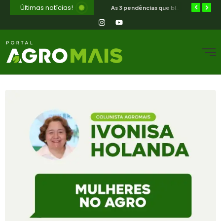
Últimas notícias!
Orientação jurídica gratuita para o produtor rural nordestino
SIAVS encerra hoje — o legado para a avicultura nordestina
As 3 pendências que bloqueiam o produtor cearense no BNB