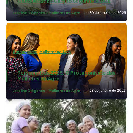
Conquistas no Campo Segundo o IBGE
30 de janeiro de 2025
Jakeline Diógenes - Mulheres no Agro
Agronegócio
,
Mulheres no Agro
Perspectivas 2025: O Protagonismo das
Mulheres do Agro
23 de janeiro de 2025
Jakeline Diógenes - Mulheres no Agro