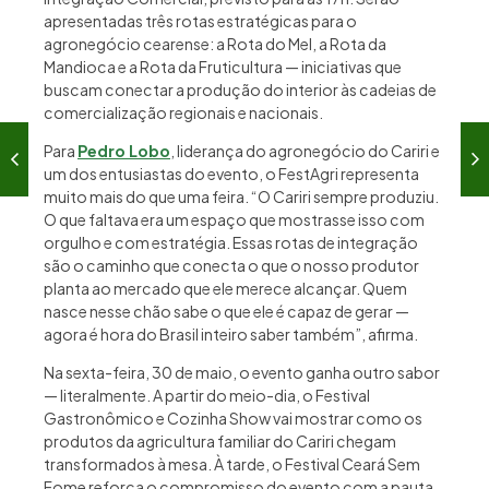
apresentadas três rotas estratégicas para o
agronegócio cearense: a Rota do Mel, a Rota da
Mandioca e a Rota da Fruticultura — iniciativas que
buscam conectar a produção do interior às cadeias de
comercialização regionais e nacionais.
Para
Pedro Lobo
, liderança do agronegócio do Cariri e
um dos entusiastas do evento, o FestAgri representa
muito mais do que uma feira. “O Cariri sempre produziu.
O que faltava era um espaço que mostrasse isso com
orgulho e com estratégia. Essas rotas de integração
são o caminho que conecta o que o nosso produtor
planta ao mercado que ele merece alcançar. Quem
nasce nesse chão sabe o que ele é capaz de gerar —
agora é hora do Brasil inteiro saber também”, afirma.
Na sexta-feira, 30 de maio, o evento ganha outro sabor
— literalmente. A partir do meio-dia, o Festival
Gastronômico e Cozinha Show vai mostrar como os
produtos da agricultura familiar do Cariri chegam
transformados à mesa. À tarde, o Festival Ceará Sem
Fome reforça o compromisso do evento com a pauta