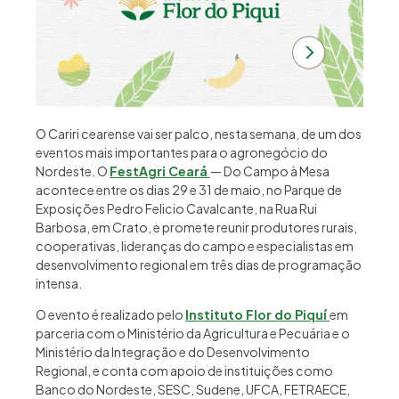
O Cariri cearense vai ser palco, nesta semana, de um dos
eventos mais importantes para o agronegócio do
Nordeste. O
FestAgri Ceará
— Do Campo à Mesa
acontece entre os dias 29 e 31 de maio, no Parque de
Exposições Pedro Felicio Cavalcante, na Rua Rui
Barbosa, em Crato, e promete reunir produtores rurais,
cooperativas, lideranças do campo e especialistas em
desenvolvimento regional em três dias de programação
intensa.
O evento é realizado pelo
Instituto Flor do Piquí
em
parceria com o Ministério da Agricultura e Pecuária e o
Ministério da Integração e do Desenvolvimento
Regional, e conta com apoio de instituições como
Banco do Nordeste, SESC, Sudene, UFCA, FETRAECE,