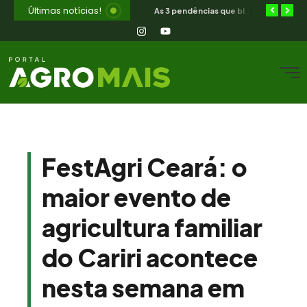
Últimas notícias!
Orientação jurídica gratuita para o produtor rural nordestino
SIAVS encerra hoje — o legado para a avicultura nordestina
As 3 pendências que bloqueiam o produtor cearense no BNB
FestAgri Ceará: o
maior evento de
agricultura familiar
do Cariri acontece
nesta semana em