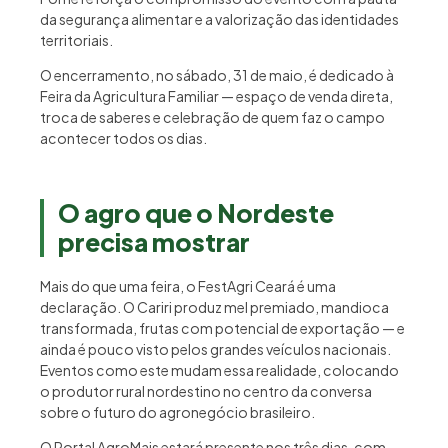
da segurança alimentar e a valorização das identidades
territoriais.
O encerramento, no sábado, 31 de maio, é dedicado à
Feira da Agricultura Familiar — espaço de venda direta,
troca de saberes e celebração de quem faz o campo
acontecer todos os dias.
O agro que o Nordeste
precisa mostrar
Mais do que uma feira, o FestAgri Ceará é uma
declaração. O Cariri produz mel premiado, mandioca
transformada, frutas com potencial de exportação — e
ainda é pouco visto pelos grandes veículos nacionais.
Eventos como este mudam essa realidade, colocando
o produtor rural nordestino no centro da conversa
sobre o futuro do agronegócio brasileiro.
O Portal AgroMais estará presente nos três dias, com