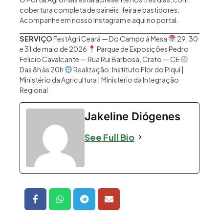
cobertura completa de painéis, feira e bastidores.
Acompanhe em nosso Instagram e aqui no portal.
SERVIÇO
FestAgri Ceará — Do Campo à Mesa
29, 30
e 31 de maio de 2026
Parque de Exposições Pedro
Felicio Cavalcante — Rua Rui Barbosa, Crato — CE
Das 8h às 20h
Realização: Instituto Flor do Piquí |
Ministério da Agricultura | Ministério da Integração
Regional
Jakeline Diógenes
See Full Bio