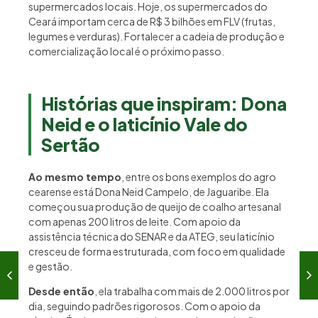
supermercados locais. Hoje, os supermercados do
Ceará importam cerca de R$ 3 bilhões em FLV (frutas,
legumes e verduras). Fortalecer a cadeia de produção e
comercialização local é o próximo passo.
Histórias que inspiram: Dona
Neid e o laticínio Vale do
Sertão
Ao mesmo tempo
, entre os bons exemplos do agro
cearense está Dona Neid Campelo, de Jaguaribe. Ela
começou sua produção de queijo de coalho artesanal
com apenas 200 litros de leite. Com apoio da
assistência técnica do SENAR e da ATEG, seu laticínio
cresceu de forma estruturada, com foco em qualidade
e gestão.
Desde então
, ela trabalha com mais de 2.000 litros por
dia, seguindo padrões rigorosos. Com o apoio da