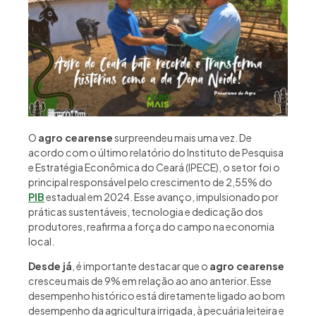
O
agro cearense
surpreendeu mais uma vez. De
acordo com o último relatório do Instituto de Pesquisa
e Estratégia Econômica do Ceará (IPECE), o setor foi o
principal responsável pelo crescimento de 2,55% do
PIB
estadual em 2024. Esse avanço, impulsionado por
práticas sustentáveis, tecnologia e dedicação dos
produtores, reafirma a força do campo na economia
local.
Desde já
, é importante destacar que o
agro cearense
cresceu mais de 9% em relação ao ano anterior. Esse
desempenho histórico está diretamente ligado ao bom
desempenho da agricultura irrigada, à pecuária leiteira e