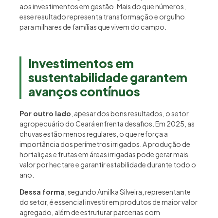
aos investimentos em gestão. Mais do que números,
esse resultado representa transformação e orgulho
para milhares de famílias que vivem do campo.
Investimentos em
sustentabilidade garantem
avanços contínuos
Por outro lado
, apesar dos bons resultados, o setor
agropecuário do Ceará enfrenta desafios. Em 2025, as
chuvas estão menos regulares, o que reforça a
importância dos perímetros irrigados. A produção de
hortaliças e frutas em áreas irrigadas pode gerar mais
valor por hectare e garantir estabilidade durante todo o
ano.
Dessa forma
, segundo Amilka Silveira, representante
do setor, é essencial investir em produtos de maior valor
agregado, além de estruturar parcerias com