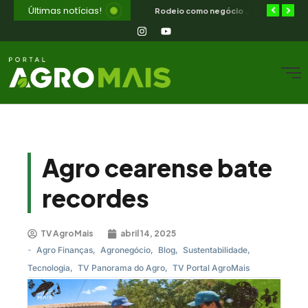
Últimas notícias!
Diferimento de pastagem combate a seca no semiárido nordestino
ILPF no semiárido — como integrar lavoura, pecuária e floresta no CE
Rodeio como negócio e cultura — o que o campo nordestino aprende
Agro cearense bate
recordes
TV AgroMais
abril 14, 2025
-
Agro Finanças
,
Agronegócio
,
Blog
,
Sustentabilidade
,
Tecnologia
,
TV Panorama do Agro
,
TV Portal AgroMais