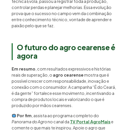
técnica Évola, passou a registrar toda a produção,
controlar perdas e planejar melhorias. Essa evolução
prova que o sucesso no campo vem da combinação
entre conhecimento técnico, vontade de aprender e
paixão pelo que se faz.
O futuro do agro cearense é
agora
Em resumo
, com resultados expressivos e histórias
reais de superação, o
agro cearense
mostra que é
possível crescer com responsabilidade, inovação e
conexão com o consumidor. A campanha “É do Ceará,
é da gente” fortalece esse movimento, incentivando a
compra de produtos locais e valorizando o que é
produzido por mãos cearenses.
Por fim
, assista ao programa completo do
Panorama do Agro
no canal da
TV Portal AgroMais
e
comente o que mais te inspirou. Apoie o agro que