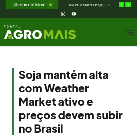
Últimas notícias!
Selic a 14%: a trajetória de queda que o campo nordestino espera
Jakeline Diogenes avança na conexão entre negócios e mercados com associação à Câmara Ítalo-Brasileira
SIAVS encerra hoje — o legado para a avicultura nordestina
Soja mantém alta
com Weather
Market ativo e
preços devem subir
no Brasil