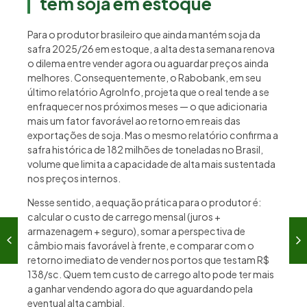
tem soja em estoque
Para o produtor brasileiro que ainda mantém soja da
safra 2025/26 em estoque, a alta desta semana renova
o dilema entre vender agora ou aguardar preços ainda
melhores. Consequentemente, o Rabobank, em seu
último relatório AgroInfo, projeta que o real tende a se
enfraquecer nos próximos meses — o que adicionaria
mais um fator favorável ao retorno em reais das
exportações de soja. Mas o mesmo relatório confirma a
safra histórica de 182 milhões de toneladas no Brasil,
volume que limita a capacidade de alta mais sustentada
nos preços internos.
Nesse sentido, a equação prática para o produtor é:
calcular o custo de carrego mensal (juros +
armazenagem + seguro), somar a perspectiva de
câmbio mais favorável à frente, e comparar com o
retorno imediato de vender nos portos que testam R$
138/sc. Quem tem custo de carrego alto pode ter mais
a ganhar vendendo agora do que aguardando pela
eventual alta cambial.