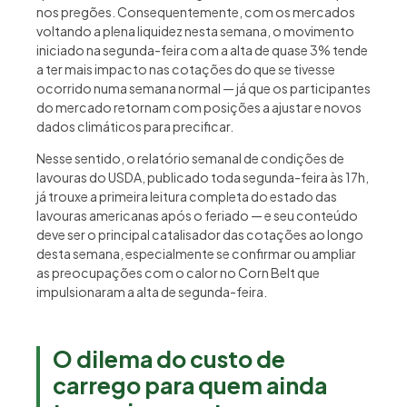
nos pregões. Consequentemente, com os mercados
voltando a plena liquidez nesta semana, o movimento
iniciado na segunda-feira com a alta de quase 3% tende
a ter mais impacto nas cotações do que se tivesse
ocorrido numa semana normal — já que os participantes
do mercado retornam com posições a ajustar e novos
dados climáticos para precificar.
Nesse sentido, o relatório semanal de condições de
lavouras do USDA, publicado toda segunda-feira às 17h,
já trouxe a primeira leitura completa do estado das
lavouras americanas após o feriado — e seu conteúdo
deve ser o principal catalisador das cotações ao longo
desta semana, especialmente se confirmar ou ampliar
as preocupações com o calor no Corn Belt que
impulsionaram a alta de segunda-feira.
O dilema do custo de
carrego para quem ainda