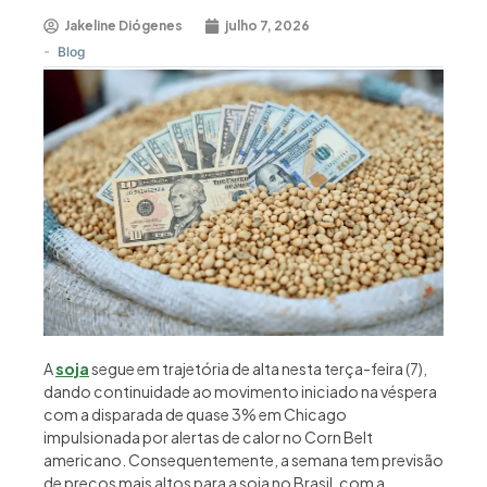
Jakeline Diógenes
julho 7, 2026
-
Blog
A
soja
segue em trajetória de alta nesta terça-feira (7),
dando continuidade ao movimento iniciado na véspera
com a disparada de quase 3% em Chicago
impulsionada por alertas de calor no Corn Belt
americano. Consequentemente, a semana tem previsão
de preços mais altos para a soja no Brasil, com a