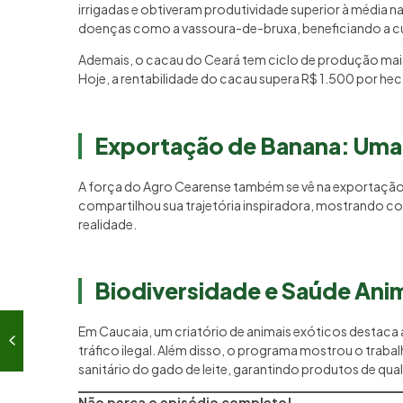
irrigadas e obtiveram produtividade superior à média 
doenças como a vassoura-de-bruxa, beneficiando a cu
Ademais, o cacau do Ceará tem ciclo de produção mais 
Hoje, a rentabilidade do cacau supera R$ 1.500 por hec
Exportação de Banana: Uma 
A força do Agro Cearense também se vê na exportação
compartilhou sua trajetória inspiradora, mostrando
realidade.
Biodiversidade e Saúde Ani
Em Caucaia, um criatório de animais exóticos destaca
tráfico ilegal. Além disso, o programa mostrou o traba
sanitário do gado de leite, garantindo produtos de qu
Não perca o episódio completo!