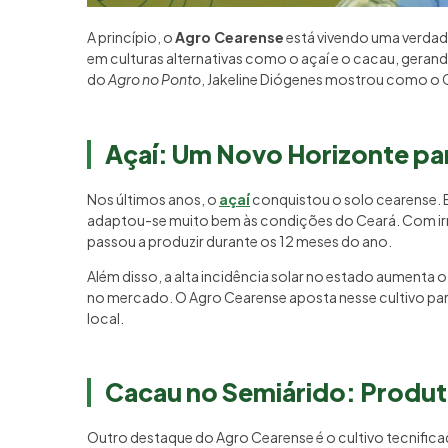
A princípio, o
Agro Cearense
está vivendo uma verdad
em culturas alternativas como o açaí e o cacau, ger
do
Agro no Ponto
, Jakeline Diógenes mostrou como o 
Açaí: Um Novo Horizonte pa
Nos últimos anos, o
açaí
conquistou o solo cearense. 
adaptou-se muito bem às condições do Ceará. Com irrig
passou a produzir durante os 12 meses do ano.
Além disso, a alta incidência solar no estado aumenta o
no mercado. O Agro Cearense aposta nesse cultivo para
local.
Cacau no Semiárido: Produ
Outro destaque do Agro Cearense é o cultivo tecnific