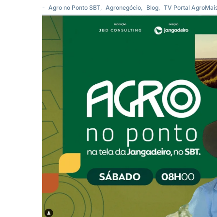
-
Agro no Ponto SBT
,
Agronegócio
,
Blog
,
TV Portal AgroMai