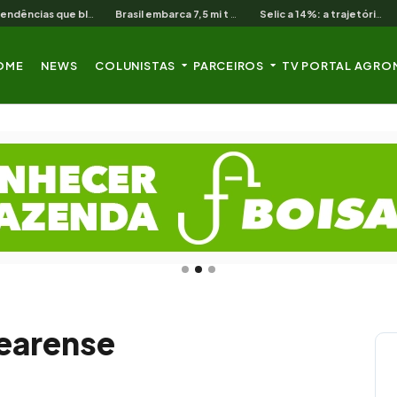
As 3 pendências que bloqueiam o produtor cearense no BNB
Brasil embarca 7,5 mi t de soja em 13 dias úteis de agosto
Selic a 14%: a trajetória de queda que o campo nordestino espera
OME
NEWS
COLUNISTAS
PARCEIROS
TV PORTAL AGRO
earense