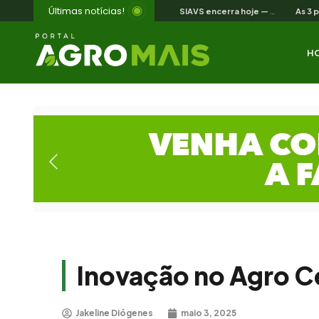
Últimas notícias!
SIAVS encerra hoje — o legado para a avicultura nordestina
H
Inovação no Agro C
Jakeline Diógenes
maio 3, 2025