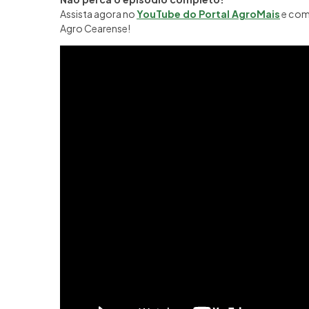
Assista agora no
YouTube do Portal AgroMais
e come
Agro Cearense!