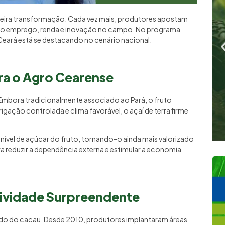
eira transformação. Cada vez mais, produtores apostam
ando emprego, renda e inovação no campo. No programa
Ceará está se destacando no cenário nacional.
ra o Agro Cearense
Embora tradicionalmente associado ao Pará, o fruto
ação controlada e clima favorável, o açaí de terra firme
 nível de açúcar do fruto, tornando-o ainda mais valorizado
 reduzir a dependência externa e estimular a economia
tividade Surpreendente
ado do cacau. Desde 2010, produtores implantaram áreas