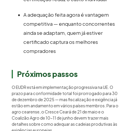
A adequação feita agora é vantagem
competitiva — enquanto concorrentes
ainda se adaptam, quem já estiver
certificado captura os melhores
compradores
Próximos passos
O EUDR está em implementação progressiva na UE. O
prazo para conformidade total foi prorrogado para 30
de dezembro de 2025 — mas fiscalização e exigência já
estão em andamento em vários países membros. Para o
agro cearense, o Cresce Ceará de 21 de maio e o
Coalizão Agro de 10-11 de junho devem trazer mais
detalhes sobre como adequar as cadeias produtivas às
exigências europeias.