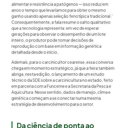
alimentar e resistência a patógenos — isso reduz em
anos o tempo que levaríamos para obter o mesmo
ganho usando apenas seleção fenotípica tradicional.’
Consequentemente, a fala resume o salto qualitativo
que a tecnologia representa: em vez de esperar
gerações para observar o desempenho de um lote
inteiro, o produtor pode tomar decisões de
reprodução com base em informação genética
detalhada desde o início.
Ademais, para o carcinicultor cearense, essa conversa
chega em momento estratégico, já que a feira também
abriga, nesta edição, o lançamento de um estudo
técnico da SDE sobre a carcinicultura no estado, feito
em parceria com a Funceme e a Secretaria da Pesca e
Aquicultura. Nesse sentido, dados de manejo, clima e
genética começam a se conectar numa mesma
estratégia de desenvolvimento para o setor.
Da ciência de ponta ao