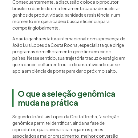
Consequentemente, a discussão coloca o produtor
brasileiro diante de uma ferramenta capaz de acelerar
ganhos de produtividade, sanidade e resistência, num
momento em que a cadeia busca eficiência para
competir globalmente.
A pauta ganha estatura internacional com a presença de
João Luis Lopes da Costa Rocha, especialista que dirige
programas de melhoramento genético em cinco
países. Nesse sentido, sua trajetória traduz o estágio em
que a carcinicultura entrou: o de uma atividade que se
apoia em ciência de ponta para dar o próximo salto.
O que a seleção genômica
muda na prática
Segundo João Luis Lopes da Costa Rocha, ‘a seleção
genômica permite identificar, ainda na fase de
reprodutor, quais animais carregam os genes
associados a maior crescimento, melhor conversão