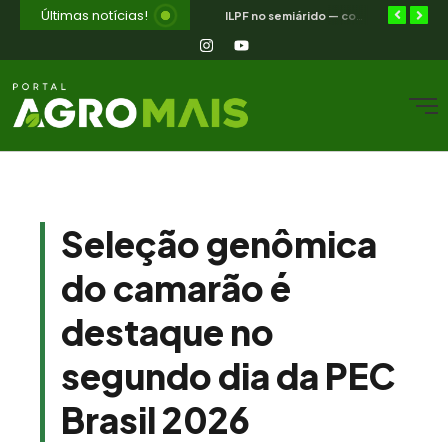
Últimas notícias!
Milho nordestino cresce 10% — como proteger a margem com a expansão
Greve argentina paralisa 45 navios — janela de prêmios para o Brasil
ILPF no semiárido — como integrar lavoura, pecuária e floresta no CE
Seleção genômica
do camarão é
destaque no
segundo dia da PEC
Brasil 2026