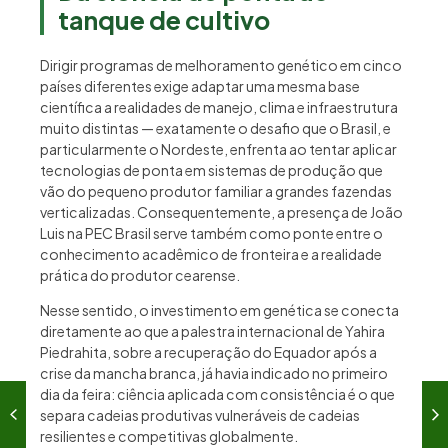
tanque de cultivo
Dirigir programas de melhoramento genético em cinco
países diferentes exige adaptar uma mesma base
científica a realidades de manejo, clima e infraestrutura
muito distintas — exatamente o desafio que o Brasil, e
particularmente o Nordeste, enfrenta ao tentar aplicar
tecnologias de ponta em sistemas de produção que
vão do pequeno produtor familiar a grandes fazendas
verticalizadas. Consequentemente, a presença de João
Luis na PEC Brasil serve também como ponte entre o
conhecimento acadêmico de fronteira e a realidade
prática do produtor cearense.
Nesse sentido, o investimento em genética se conecta
diretamente ao que a palestra internacional de Yahira
Piedrahita, sobre a recuperação do Equador após a
crise da mancha branca, já havia indicado no primeiro
dia da feira: ciência aplicada com consistência é o que
separa cadeias produtivas vulneráveis de cadeias
resilientes e competitivas globalmente.