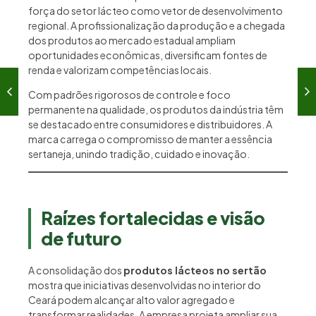
força do setor lácteo como vetor de desenvolvimento
regional. A profissionalização da produção e a chegada
dos produtos ao mercado estadual ampliam
oportunidades econômicas, diversificam fontes de
renda e valorizam competências locais.
Com padrões rigorosos de controle e foco
permanente na qualidade, os produtos da indústria têm
se destacado entre consumidores e distribuidores. A
marca carrega o compromisso de manter a essência
sertaneja, unindo tradição, cuidado e inovação.
Raízes fortalecidas e visão
de futuro
A consolidação dos
produtos lácteos no sertão
mostra que iniciativas desenvolvidas no interior do
Ceará podem alcançar alto valor agregado e
transformar realidades. A empresa projeta ampliar sua