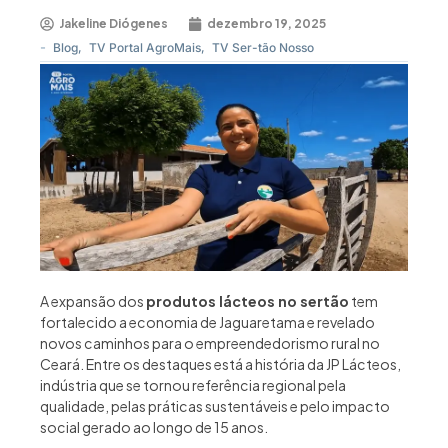
Jakeline Diógenes
dezembro 19, 2025
-
Blog
,
TV Portal AgroMais
,
TV Ser-tão Nosso
A expansão dos
produtos lácteos no sertão
tem
fortalecido a economia de Jaguaretama e revelado
novos caminhos para o empreendedorismo rural no
Ceará. Entre os destaques está a história da JP Lácteos,
indústria que se tornou referência regional pela
qualidade, pelas práticas sustentáveis e pelo impacto
social gerado ao longo de 15 anos.