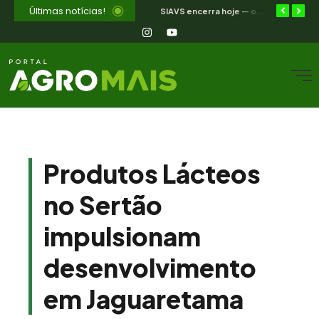
Últimas notícias!
Selic a 14%: a trajetória de queda que o campo nordestino espera
Jakeline Diogenes avança na conexão entre negócios e mercados com associação à Câmara Ítalo-Brasileira
SIAVS encerra hoje — o legado para a avicultura nordestina
Produtos Lácteos
no Sertão
impulsionam
desenvolvimento
em Jaguaretama