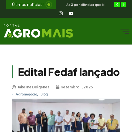
Últimas notícias!
Orientação jurídica gratuita para o produtor rural nordestino
SIAVS encerra hoje — o legado para a avicultura nordestina
As 3 pendências que bloqueiam o produtor cearense no BNB
Edital Fedaf lançado
Jakeline Diógenes
setembro 1, 2025
-
Agronegócio
,
Blog