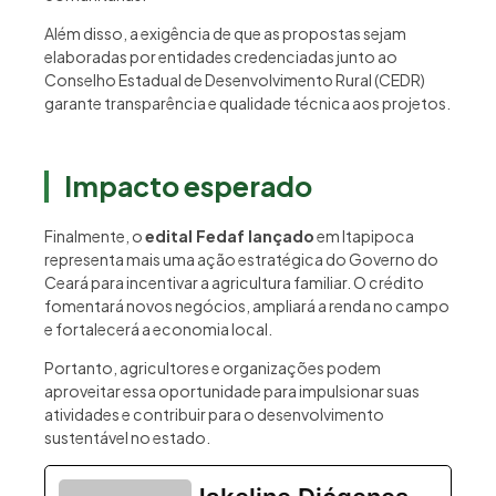
Além disso, a exigência de que as propostas sejam
elaboradas por entidades credenciadas junto ao
Conselho Estadual de Desenvolvimento Rural (CEDR)
garante transparência e qualidade técnica aos projetos.
Impacto esperado
Finalmente, o
edital Fedaf lançado
em Itapipoca
representa mais uma ação estratégica do Governo do
Ceará para incentivar a agricultura familiar. O crédito
fomentará novos negócios, ampliará a renda no campo
e fortalecerá a economia local.
Portanto, agricultores e organizações podem
aproveitar essa oportunidade para impulsionar suas
atividades e contribuir para o desenvolvimento
sustentável no estado.