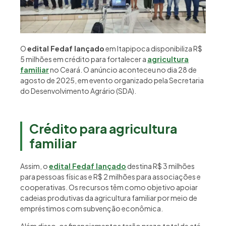
O
edital Fedaf lançado
em Itapipoca disponibiliza R$
5 milhões em crédito para fortalecer a
agricultura
familiar
no Ceará. O anúncio aconteceu no dia 28 de
agosto de 2025, em evento organizado pela Secretaria
do Desenvolvimento Agrário (SDA).
Crédito para agricultura
familiar
Assim, o
edital Fedaf lançado
destina R$ 3 milhões
para pessoas físicas e R$ 2 milhões para associações e
cooperativas. Os recursos têm como objetivo apoiar
cadeias produtivas da agricultura familiar por meio de
empréstimos com subvenção econômica.
Além disso, os financiamentos terão prazo total de até