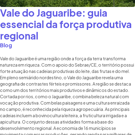
Vale do Jaguaribe: guia
essencial da força produtiva
regional
Blog
Vale do Jaguaribe é uma região onde a força da terra transforma
natureza em riqueza. Com o apoio do Sebrae/CE, o território possui
forte atuação nas cadeias produtivas do leite, das frutas e do mel.
Em pleno semiárido nordestino, o Vale do Jaguaribe revela uma
geografia de contrastes férteis e promissores. A região se destaca
como um dos territórios mais produtivos e dinâmicos do estado.
Cortada por rios, como o Jaguaribe, combina beleza natural com
vocação produtiva. Com belas paisagens e uma cultura enraizada
no campo, é reconhecida pela riqueza agropecuária. As principais
cadeias incluem a bovinocultura leiteira, a fruticultura irrigada e a
apicultura. O conjunto dessas atividades forma a base do
desenvolvimento regional. A economia de 16 municípios se
movimenta com essas produções, gerando renda para milhares de