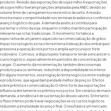
produtor. Revisão das exportações de soja e milho A exportações
de soja e milho tiveram projeções ampliadas pela ANEC devido ao
volume firme de carregamentos neste início de safra. A revisão
mostra maior competitividade nos terminais brasileiros e confirma o
avanço logístico do país. A demanda asiática contribui para
sustentar o ritmo da soja, enquanto o milho mantém participação
relevante nas rotas tradicionais. O movimento fortalece a
expectativa de um janeiro aquecido na comercialização de grãos.
Impactos na logística e na oferta interna A elevação dos embarques
pressiona a operação nos portos e amplia a procura por frete
rodoviário. Com isso, a disputa pelo transporte tende a encarecer o
custo logístico, especialmente em períodos de concentração de
cargas. O aumento da movimentação também direciona mais
produto para os terminais, reduzindo a disponibilidade no interior.
Em alguns momentos, essa migração limita negócios entre tradings
e produtores, que aguardam paridade melhor de preços. Efeitos
sobre prêmios e comercialização O ritmo forte das exportações
influencia diretamente os prêmios nos portos. Em cenários de maior
demanda, a tendência é de sustentação desses valores. Entretanto,
o fluxo intenso pode travar negociações se os custos logísticos
reduzirem a atratividade do preço final. O resultado é um mercado