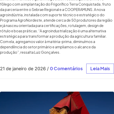
fôlego com a implantação do Frigorífico Terra Conquistada, fruto
da parceria entre o Sebrae Regional e a COOPERAMUNS. A nova
agroindústria, instalada com suporte técnico e estratégico do
Programa AgroNordeste, atende cerca de 50 produtores da região
e já nasceu orientada para certificações, rotulagem, design de
rótulo e boas práticas. “A agroindustrialização é uma alternativa
estratégica para transformar a produção da agricultura familiar.
Com ela, agregamos valor à matéria-prima, diminuímos a
dependência do setor primário e ampliamos o alcance da
produção”, ressalta Luiz Gonçalves.
0 Comentários
Leia Mais
21 de janeiro de 2026
/