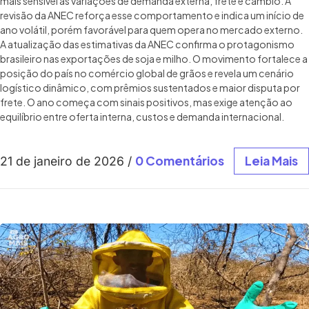
mais sensível às variações de demanda externa, frete e câmbio. A
revisão da ANEC reforça esse comportamento e indica um início de
ano volátil, porém favorável para quem opera no mercado externo.
A atualização das estimativas da ANEC confirma o protagonismo
brasileiro nas exportações de soja e milho. O movimento fortalece a
posição do país no comércio global de grãos e revela um cenário
logístico dinâmico, com prêmios sustentados e maior disputa por
frete. O ano começa com sinais positivos, mas exige atenção ao
equilíbrio entre oferta interna, custos e demanda internacional.
0 Comentários
Leia Mais
21 de janeiro de 2026
/