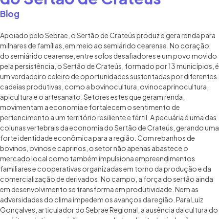
Blog
Apoiado pelo Sebrae, o Sertão de Crateús produz e gera renda para
milhares de famílias, em meio ao semiárido cearense. No coração
do semiárido cearense, entre solos desafiadores e um povo movido
pela persistência, o Sertão de Crateús, formado por 13 municípios, é
um verdadeiro celeiro de oportunidades sustentadas por diferentes
cadeias produtivas, como a bovinocultura, ovinocaprinocultura,
apicultura e o artesanato. Setores estes que geram renda,
movimentam a economia e fortalecem o sentimento de
pertencimento a um território resiliente e fértil. A pecuária é uma das
colunas vertebrais da economia do Sertão de Crateús, gerando uma
forte identidade econômica para a região. Com rebanhos de
bovinos, ovinos e caprinos, o setor não apenas abastece o
mercado local como também impulsiona empreendimentos
familiares e cooperativas organizadas em torno da produção e da
comercialização de derivados. No campo, a força do sertão ainda
em desenvolvimento se transforma em produtividade. Nem as
adversidades do clima impedem os avanços da região. Para Luiz
Gonçalves, articulador do Sebrae Regional, a ausência da cultura do