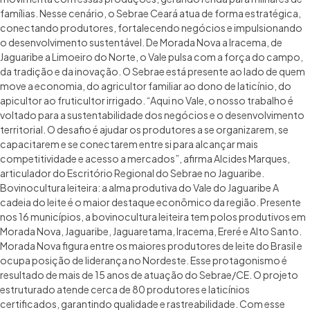
famílias. Nesse cenário, o Sebrae Ceará atua de forma estratégica,
conectando produtores, fortalecendo negócios e impulsionando
o desenvolvimento sustentável. De Morada Nova a Iracema, de
Jaguaribe a Limoeiro do Norte, o Vale pulsa com a força do campo,
da tradição e da inovação. O Sebrae está presente ao lado de quem
move a economia, do agricultor familiar ao dono de laticínio, do
apicultor ao fruticultor irrigado. “Aqui no Vale, o nosso trabalho é
voltado para a sustentabilidade dos negócios e o desenvolvimento
territorial. O desafio é ajudar os produtores a se organizarem, se
capacitarem e se conectarem entre si para alcançar mais
competitividade e acesso a mercados”, afirma Alcides Marques,
articulador do Escritório Regional do Sebrae no Jaguaribe.
Bovinocultura leiteira: a alma produtiva do Vale do Jaguaribe A
cadeia do leite é o maior destaque econômico da região. Presente
nos 16 municípios, a bovinocultura leiteira tem polos produtivos em
Morada Nova, Jaguaribe, Jaguaretama, Iracema, Ereré e Alto Santo.
Morada Nova figura entre os maiores produtores de leite do Brasil e
ocupa posição de liderança no Nordeste. Esse protagonismo é
resultado de mais de 15 anos de atuação do Sebrae/CE. O projeto
estruturado atende cerca de 80 produtores e laticínios
certificados, garantindo qualidade e rastreabilidade. Com esse