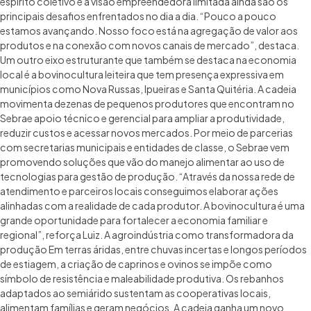
espírito coletivo e a visão empreendedora limitada ainda são os
principais desafios enfrentados no dia a dia. “Pouco a pouco
estamos avançando. Nosso foco está na agregação de valor aos
produtos e na conexão com novos canais de mercado”, destaca.
Um outro eixo estruturante que também se destaca na economia
local é a bovinocultura leiteira que tem presença expressiva em
municípios como Nova Russas, Ipueiras e Santa Quitéria. A cadeia
movimenta dezenas de pequenos produtores que encontram no
Sebrae apoio técnico e gerencial para ampliar a produtividade,
reduzir custos e acessar novos mercados. Por meio de parcerias
com secretarias municipais e entidades de classe, o Sebrae vem
promovendo soluções que vão do manejo alimentar ao uso de
tecnologias para gestão de produção. “Através da nossa rede de
atendimento e parceiros locais conseguimos elaborar ações
alinhadas com a realidade de cada produtor. A bovinocultura é uma
grande oportunidade para fortalecer a economia familiar e
regional”, reforça Luiz. A agroindústria como transformadora da
produção Em terras áridas, entre chuvas incertas e longos períodos
de estiagem, a criação de caprinos e ovinos se impõe como
símbolo de resistência e maleabilidade produtiva. Os rebanhos
adaptados ao semiárido sustentam as cooperativas locais,
alimentam famílias e geram negócios. A cadeia ganha um novo