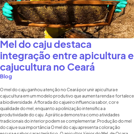
Mel do caju destaca
integração entre apicultura e
cajucultura no Ceará
Blog
O mel do caju ganhou atenção no Ceará por unir apicultura e
cajucultura em um modelo produtivo que aumenta renda e fortalece
a biodiversidade. A florada do cajueiro influencia sabor, cor e
qualidade do mel, enquanto a polinização intensifica a
produtividade do caju. A prática demonstra como atividades
tradicionais do interior podem se complementar. Produção do mel
do caju e sua importância O mel do caju apresenta coloração
escura e sabor característico. O apicultor Júnior do Mel, de Ocara,