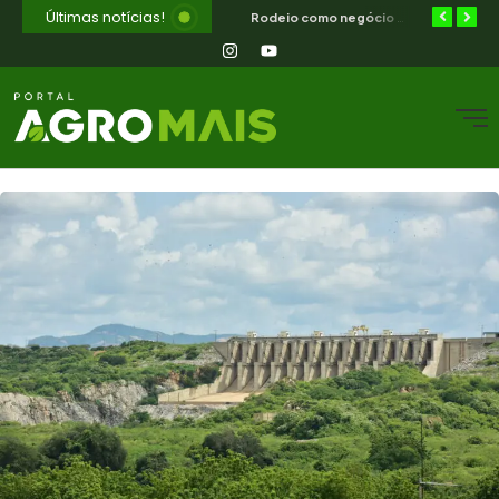
Últimas notícias!
Diferimento de pastagem combate a seca no semiárido nordestino
ILPF no semiárido — como integrar lavoura, pecuária e floresta no CE
Rodeio como negócio e cultura — o que o campo nordestino aprende