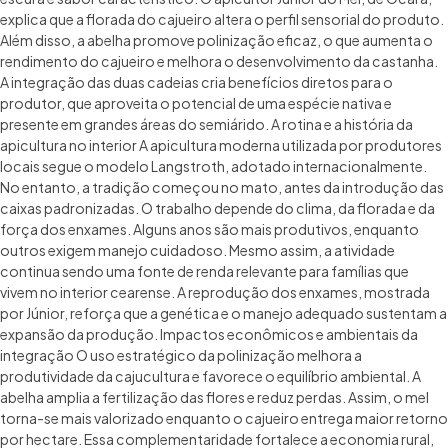
explica que a florada do cajueiro altera o perfil sensorial do produto.
Além disso, a abelha promove polinização eficaz, o que aumenta o
rendimento do cajueiro e melhora o desenvolvimento da castanha.
A integração das duas cadeias cria benefícios diretos para o
produtor, que aproveita o potencial de uma espécie nativa e
presente em grandes áreas do semiárido. A rotina e a história da
apicultura no interior A apicultura moderna utilizada por produtores
locais segue o modelo Langstroth, adotado internacionalmente.
No entanto, a tradição começou no mato, antes da introdução das
caixas padronizadas. O trabalho depende do clima, da florada e da
força dos enxames. Alguns anos são mais produtivos, enquanto
outros exigem manejo cuidadoso. Mesmo assim, a atividade
continua sendo uma fonte de renda relevante para famílias que
vivem no interior cearense. A reprodução dos enxames, mostrada
por Júnior, reforça que a genética e o manejo adequado sustentam a
expansão da produção. Impactos econômicos e ambientais da
integração O uso estratégico da polinização melhora a
produtividade da cajucultura e favorece o equilíbrio ambiental. A
abelha amplia a fertilização das flores e reduz perdas. Assim, o mel
torna-se mais valorizado enquanto o cajueiro entrega maior retorno
por hectare. Essa complementaridade fortalece a economia rural,