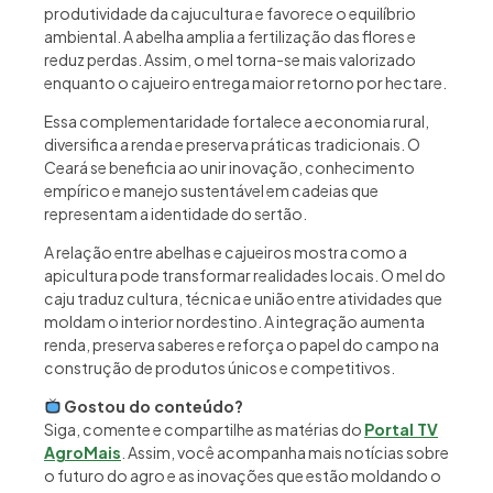
produtividade da cajucultura e favorece o equilíbrio
ambiental. A abelha amplia a fertilização das flores e
reduz perdas. Assim, o mel torna-se mais valorizado
enquanto o cajueiro entrega maior retorno por hectare.
Essa complementaridade fortalece a economia rural,
diversifica a renda e preserva práticas tradicionais. O
Ceará se beneficia ao unir inovação, conhecimento
empírico e manejo sustentável em cadeias que
representam a identidade do sertão.
A relação entre abelhas e cajueiros mostra como a
apicultura pode transformar realidades locais. O mel do
caju traduz cultura, técnica e união entre atividades que
moldam o interior nordestino. A integração aumenta
renda, preserva saberes e reforça o papel do campo na
construção de produtos únicos e competitivos.
Gostou do conteúdo?
Siga, comente e compartilhe as matérias do
Portal TV
AgroMais
. Assim, você acompanha mais notícias sobre
o futuro do agro e as inovações que estão moldando o