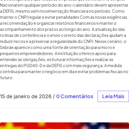
Nacional em qualquer período do ano-calendário devem apresentar
a DEFIS, mesmo sem movimentação financeira no período. Como
manter o CNPJ regular e evitar penalidades Com as novas exigências,
a recomendação é organizar relatórios financeiros e manter o
acompanhamento dos prazos ao longo do ano. A atualização das
rotinas de conferência e o envio correto das declarações ajudam a
reduzir riscos e a preservar a regularidade do CNPJ. Nesse cenário, o
Sebrae aparece como uma fonte de orientação para micro e
pequenos empreendedores. A instituição oferece apoio para
entender as obrigações, estruturar informações e realizar as
entregas do PGDAS-D e da DEFIS com mais segurança. A medida
contribui para manter o negócio em dia e evitar problemas fiscais no
futuro.
0 Comentários
Leia Mais
15 de janeiro de 2026
/