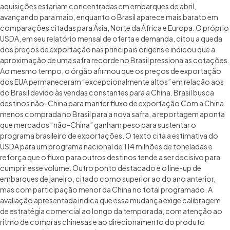
aquisições estariam concentradas em embarques de abril,
avançando para maio, enquanto o Brasil aparece mais barato em
comparações citadas para Ásia, Norte da África e Europa. O próprio
USDA, em seu relatório mensal de oferta e demanda, citou a queda
dos preços de exportação nas principais origens e indicou que a
aproximação de uma safra recorde no Brasil pressiona as cotações.
Ao mesmo tempo, o órgão afirmou que os preços de exportação
dos EUA permaneceram “excepcionalmente altos” em relação aos
do Brasil devido às vendas constantes para a China. Brasil busca
destinos não-China para manter fluxo de exportação Com a China
menos comprada no Brasil para a nova safra, a reportagem aponta
que mercados “não-China” ganham peso para sustentar o
programa brasileiro de exportações. O texto cita a estimativa do
USDA para um programa nacional de 114 milhões de toneladas e
reforça que o fluxo para outros destinos tende a ser decisivo para
cumprir esse volume. Outro ponto destacado é o line-up de
embarques de janeiro, citado como superior ao do ano anterior,
mas com participação menor da China no total programado. A
avaliação apresentada indica que essa mudança exige calibragem
de estratégia comercial ao longo da temporada, com atenção ao
ritmo de compras chinesas e ao direcionamento do produto