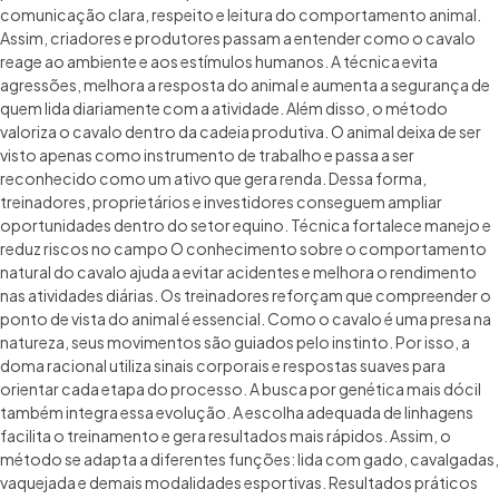
comunicação clara, respeito e leitura do comportamento animal.
Assim, criadores e produtores passam a entender como o cavalo
reage ao ambiente e aos estímulos humanos. A técnica evita
agressões, melhora a resposta do animal e aumenta a segurança de
quem lida diariamente com a atividade. Além disso, o método
valoriza o cavalo dentro da cadeia produtiva. O animal deixa de ser
visto apenas como instrumento de trabalho e passa a ser
reconhecido como um ativo que gera renda. Dessa forma,
treinadores, proprietários e investidores conseguem ampliar
oportunidades dentro do setor equino. Técnica fortalece manejo e
reduz riscos no campo O conhecimento sobre o comportamento
natural do cavalo ajuda a evitar acidentes e melhora o rendimento
nas atividades diárias. Os treinadores reforçam que compreender o
ponto de vista do animal é essencial. Como o cavalo é uma presa na
natureza, seus movimentos são guiados pelo instinto. Por isso, a
doma racional utiliza sinais corporais e respostas suaves para
orientar cada etapa do processo. A busca por genética mais dócil
também integra essa evolução. A escolha adequada de linhagens
facilita o treinamento e gera resultados mais rápidos. Assim, o
método se adapta a diferentes funções: lida com gado, cavalgadas,
vaquejada e demais modalidades esportivas. Resultados práticos