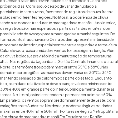
do Oceano Atlântico devem influenciar o tempo no Ceará nos
próximos dias. Com isso, o céu pode variar de nublado a
parcialmente sem nuvens, favorecendo registros de chuva fraca e
isolada em diferentes regiões. No litoral, a ocorrência de chuva
tende a se concentrar durante madrugadas e manhãs. Já no interior,
os registros são mais esperados a partir das tardes e noites, com
possibilidade de avanço para a madrugada e a manhã seguintes. De
forma pontual, as chuvas no Ceará podem apresentar intensidade
moderada no interior, especialmente entre a segunda e a terça-feira.
Calor elevado, baixa umidade e ventos fortes exigem atenção Além
da chuva isolada, a previsão indica manutenção de temperaturas
altas. Nas regiões da Jaguaribana, Sertão Central e Inhamuns e Litoral
Norte, os termômetros podem marcar entre 35°C e 38°C. Nas
demais macrorregiões, as máximas devem variar de 30°C a 34°C,
mantendo sensação de calor em boa parte do estado. Enquanto
isso, a umidade relativa do ar deve alcançar valores mínimos entre
30% e 40% em grande parte do interior, principalmente durante as
tardes. No litoral, os índices tendem a permanecer acima de 50%.
Em paralelo, os ventos sopram predominantemente de Leste, com
variações entre Sudeste e Nordeste, e podem atingir velocidades
máximas entre 40 km/h e 50 km/h. Fortaleza e Região Metropolitana
têm chuva de madrugada e manhã Em Fortaleza e na Região