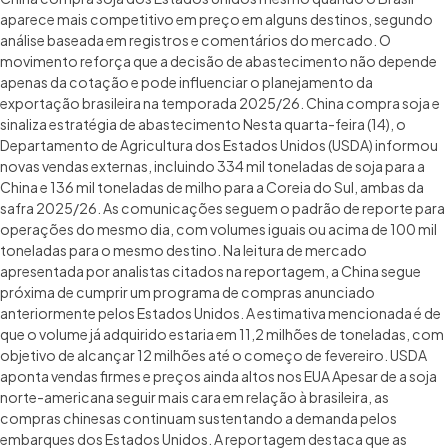
aparece mais competitivo em preço em alguns destinos, segundo
análise baseada em registros e comentários do mercado. O
movimento reforça que a decisão de abastecimento não depende
apenas da cotação e pode influenciar o planejamento da
exportação brasileira na temporada 2025/26. China compra soja e
sinaliza estratégia de abastecimento Nesta quarta-feira (14), o
Departamento de Agricultura dos Estados Unidos (USDA) informou
novas vendas externas, incluindo 334 mil toneladas de soja para a
China e 136 mil toneladas de milho para a Coreia do Sul, ambas da
safra 2025/26. As comunicações seguem o padrão de reporte para
operações do mesmo dia, com volumes iguais ou acima de 100 mil
toneladas para o mesmo destino. Na leitura de mercado
apresentada por analistas citados na reportagem, a China segue
próxima de cumprir um programa de compras anunciado
anteriormente pelos Estados Unidos. A estimativa mencionada é de
que o volume já adquirido estaria em 11,2 milhões de toneladas, com
objetivo de alcançar 12 milhões até o começo de fevereiro. USDA
aponta vendas firmes e preços ainda altos nos EUA Apesar de a soja
norte-americana seguir mais cara em relação à brasileira, as
compras chinesas continuam sustentando a demanda pelos
embarques dos Estados Unidos. A reportagem destaca que as