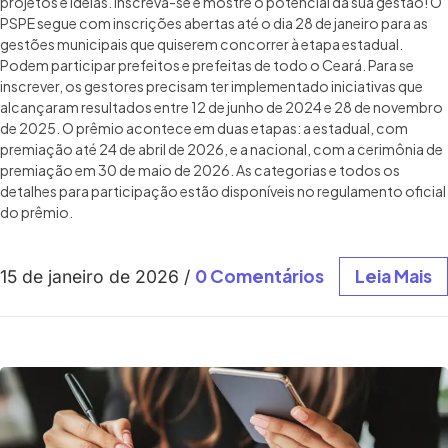
projetos e ideias. Inscreva-se e mostre o potencial da sua gestão! ​O
PSPE segue com inscrições abertas até o dia 28 de janeiro para as
gestões municipais que quiserem concorrer à etapa estadual.
Podem participar prefeitos e prefeitas de todo o Ceará. Para se
inscrever, os gestores precisam ter implementado iniciativas que
alcançaram resultados entre 12 de junho de 2024 e 28 de novembro
de 2025. O prêmio acontece em duas etapas: a estadual, com
premiação até 24 de abril de 2026, e a nacional, com a cerimônia de
premiação em 30 de maio de 2026. ​As categorias e todos os
detalhes para participação estão disponíveis no regulamento oficial
do prêmio.
0 Comentários
Leia Mais
15 de janeiro de 2026
/