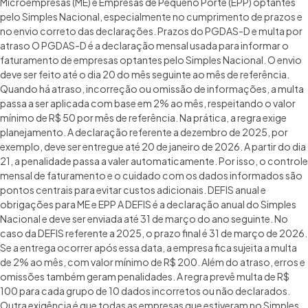
Microempresas (ME) e Empresas de Pequeno Porte (EPP) optantes
pelo Simples Nacional, especialmente no cumprimento de prazos e
no envio correto das declarações. Prazos do PGDAS-D e multa por
atraso O PGDAS-D é a declaração mensal usada para informar o
faturamento de empresas optantes pelo Simples Nacional. O envio
deve ser feito até o dia 20 do mês seguinte ao mês de referência.
Quando há atraso, incorreção ou omissão de informações, a multa
passa a ser aplicada com base em 2% ao mês, respeitando o valor
mínimo de R$ 50 por mês de referência. Na prática, a regra exige
planejamento. A declaração referente a dezembro de 2025, por
exemplo, deve ser entregue até 20 de janeiro de 2026. A partir do dia
21, a penalidade passa a valer automaticamente. Por isso, o controle
mensal de faturamento e o cuidado com os dados informados são
pontos centrais para evitar custos adicionais. DEFIS anual e
obrigações para ME e EPP A DEFIS é a declaração anual do Simples
Nacional e deve ser enviada até 31 de março do ano seguinte. No
caso da DEFIS referente a 2025, o prazo final é 31 de março de 2026.
Se a entrega ocorrer após essa data, a empresa fica sujeita a multa
de 2% ao mês, com valor mínimo de R$ 200. Além do atraso, erros e
omissões também geram penalidades. A regra prevê multa de R$
100 para cada grupo de 10 dados incorretos ou não declarados.
Outra exigência é que todas as empresas que estiveram no Simples