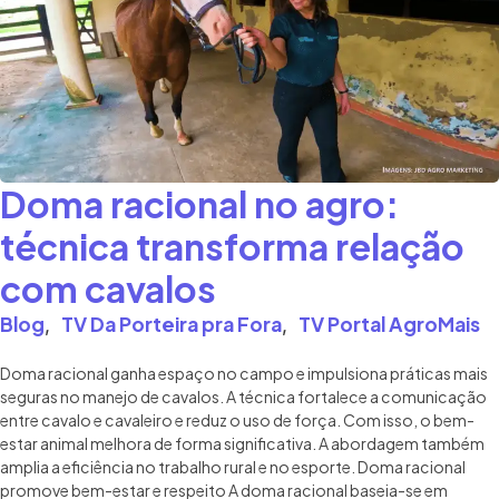
Doma racional no agro:
técnica transforma relação
com cavalos
Blog
TV Da Porteira pra Fora
TV Portal AgroMais
,
,
Doma racional ganha espaço no campo e impulsiona práticas mais
seguras no manejo de cavalos. A técnica fortalece a comunicação
entre cavalo e cavaleiro e reduz o uso de força. Com isso, o bem-
estar animal melhora de forma significativa. A abordagem também
amplia a eficiência no trabalho rural e no esporte. Doma racional
promove bem-estar e respeito A doma racional baseia-se em