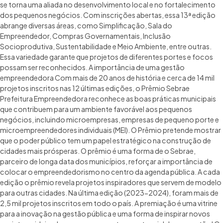
se torna uma aliada no desenvolvimento local e no fortalecimento
dos pequenos negócios. Com inscrições abertas, essa 13ª edição
abrange diversas áreas, como Simplificação, Sala do
Empreendedor, Compras Governamentais, Inclusão
Socioprodutiva, Sustentabilidade e Meio Ambiente, entre outras.
Essa variedade garante que projetos de diferentes portes e focos
possam ser reconhecidos. ​A importância de uma gestão
empreendedora Com mais de 20 anos de história e cerca de 14 mil
projetos inscritos nas 12 últimas edições, o Prêmio Sebrae
Prefeitura Empreendedora reconhece as boas práticas municipais
que contribuem para um ambiente favorável aos pequenos
negócios, incluindo microempresas, empresas de pequeno porte e
microempreendedores individuais (MEI). O Prêmio pretende mostrar
que o poder público tem um papel estratégico na construção de
cidades mais prósperas. ​O prêmio é uma forma de o Sebrae,
parceiro de longa data dos municípios, reforçar a importância de
colocar o empreendedorismo no centro da agenda pública. ​A cada
edição o prêmio revela projetos inspiradores que servem de modelo
para outras cidades. Na última edição (2023-2024), foram mais de
2,5 mil projetos inscritos em todo o país. A premiação é uma vitrine
para a inovação na gestão pública e uma forma de inspirar novos