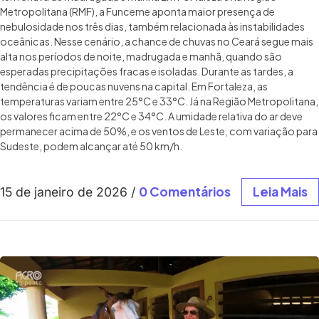
Metropolitana (RMF), a Funceme aponta maior presença de
nebulosidade nos três dias, também relacionada às instabilidades
oceânicas. Nesse cenário, a chance de chuvas no Ceará segue mais
alta nos períodos de noite, madrugada e manhã, quando são
esperadas precipitações fracas e isoladas. Durante as tardes, a
tendência é de poucas nuvens na capital. Em Fortaleza, as
temperaturas variam entre 25°C e 33°C. Já na Região Metropolitana,
os valores ficam entre 22°C e 34°C. A umidade relativa do ar deve
permanecer acima de 50%, e os ventos de Leste, com variação para
Sudeste, podem alcançar até 50 km/h.
0 Comentários
Leia Mais
15 de janeiro de 2026
/