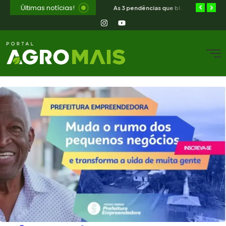
Últimas notícias!
Orientação jurídica gratuita para o produtor rural nordestino
SIAVS encerra hoje — o legado para a avicultura nordestina
As 3 pendências que bloqueiam o produtor cearense no BNB