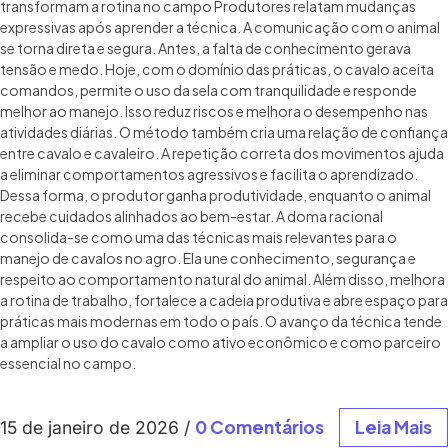
transformam a rotina no campo Produtores relatam mudanças
expressivas após aprender a técnica. A comunicação com o animal
se torna direta e segura. Antes, a falta de conhecimento gerava
tensão e medo. Hoje, com o domínio das práticas, o cavalo aceita
comandos, permite o uso da sela com tranquilidade e responde
melhor ao manejo. Isso reduz riscos e melhora o desempenho nas
atividades diárias. O método também cria uma relação de confiança
entre cavalo e cavaleiro. A repetição correta dos movimentos ajuda
a eliminar comportamentos agressivos e facilita o aprendizado.
Dessa forma, o produtor ganha produtividade, enquanto o animal
recebe cuidados alinhados ao bem-estar. A doma racional
consolida-se como uma das técnicas mais relevantes para o
manejo de cavalos no agro. Ela une conhecimento, segurança e
respeito ao comportamento natural do animal. Além disso, melhora
a rotina de trabalho, fortalece a cadeia produtiva e abre espaço para
práticas mais modernas em todo o país. O avanço da técnica tende
a ampliar o uso do cavalo como ativo econômico e como parceiro
essencial no campo.
0 Comentários
Leia Mais
15 de janeiro de 2026
/