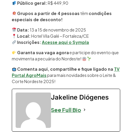
Público geral:
R$ 449,90
Grupos a partir de 4 pessoas
têm
condições
especiais de desconto!
Data:
13 a 15 de novembro de 2025
Local:
Hotel Vila Galé – Fortaleza/CE
Inscrições:
Acesse aqui o Sympla
Garanta sua vaga agora
e participe do evento que
movimenta a pecuária do Nordeste!
Comenta aqui, compartilhe e fique ligado na
TV
Portal AgroMais
para mais novidades sobre o Leite &
Corte Nordeste 2025!
Jakeline Diógenes
See Full Bio