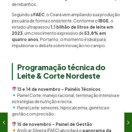
de rebanhos.
Segundo a
FAEC
, o Ceará vem ampliando sua produção
pecuária de forma consistente. Conforme o
IBGE
, o
estado ultrapassou
1,1 bilhão de litros de leite em
2023
, um crescimento expressivo de
53,8% em
quatro anos
. Portanto, o momento é ideal para
impulsionar o debate sobre inovação no campo.
Programação técnica do
Leite & Corte Nordeste
13 e 14 de novembro – Painéis Técnicos
Painel Corte:
manejo racional, terminação intensiva e
estratégias de nutrição e recria.
Painel Leite:
sensores, hipocalcemia, genética e
gestão com precisão.
15 de novembro – Painel de Gestão
Amílcar Silveira
(FAEC) abordará o
panorama da