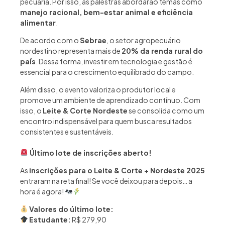
pecuária. Por isso, as palestras abordarão temas como
manejo racional, bem-estar animal e eficiência
alimentar
.
De acordo com o
Sebrae
, o setor agropecuário
nordestino representa mais de
20% da renda rural do
país
. Dessa forma, investir em tecnologia e gestão é
essencial para o crescimento equilibrado do campo.
Além disso, o evento valoriza o produtor local e
promove um ambiente de aprendizado contínuo. Com
isso, o
Leite & Corte Nordeste
se consolida como um
encontro indispensável para quem busca resultados
consistentes e sustentáveis.
Último lote de inscrições aberto!
As
inscrições para o Leite & Corte + Nordeste 2025
entraram na reta final! Se você deixou para depois… a
hora é agora!
Valores do último lote:
Estudante:
R$ 279,90