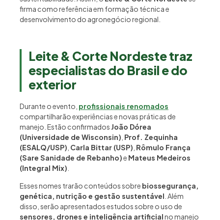
firma como referência em formação técnica e
desenvolvimento do agronegócio regional.
Leite & Corte Nordeste traz
especialistas do Brasil e do
exterior
Durante o evento,
profissionais renomados
compartilharão experiências e novas práticas de
manejo. Estão confirmados
João Dórea
(Universidade de Wisconsin)
,
Prof. Zequinha
(ESALQ/USP)
,
Carla Bittar (USP)
,
Rômulo França
(Sare Sanidade de Rebanho)
e
Mateus Medeiros
(Integral Mix)
.
Esses nomes trarão conteúdos sobre
biossegurança,
genética, nutrição e gestão sustentável
. Além
disso, serão apresentados estudos sobre o uso de
sensores, drones e inteligência artificial
no manejo