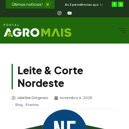
Últimas notícias!
Orientação jurídica gratuita para o produtor rural nordestino
SIAVS encerra hoje — o legado para a avicultura nordestina
As 3 pendências que bloqueiam o produtor cearense no BNB
Leite & Corte
Nordeste
Jakeline Diógenes
novembro 6, 2025
-
Blog
,
Eventos