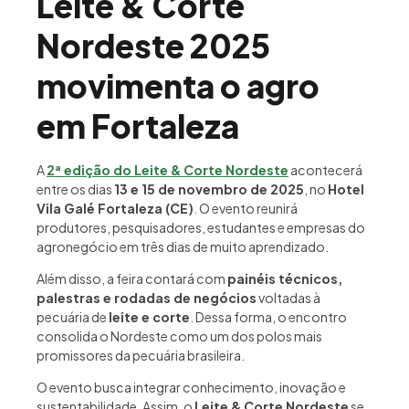
Leite & Corte
Nordeste 2025
movimenta o agro
em Fortaleza
A
2ª edição do Leite & Corte Nordeste
acontecerá
entre os dias
13 e 15 de novembro de 2025
, no
Hotel
Vila Galé Fortaleza (CE)
. O evento reunirá
produtores, pesquisadores, estudantes e empresas do
agronegócio em três dias de muito aprendizado.
Além disso, a feira contará com
painéis técnicos,
palestras e rodadas de negócios
voltadas à
pecuária de
leite e corte
. Dessa forma, o encontro
consolida o Nordeste como um dos polos mais
promissores da pecuária brasileira.
O evento busca integrar conhecimento, inovação e
sustentabilidade. Assim, o
Leite & Corte Nordeste
se