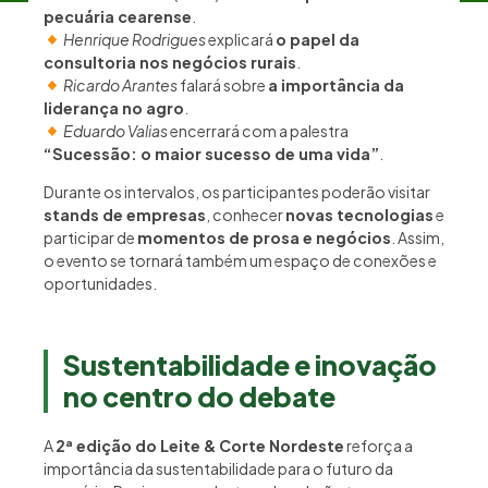
pecuária cearense
.
Henrique Rodrigues
explicará
o papel da
consultoria nos negócios rurais
.
Ricardo Arantes
falará sobre
a importância da
liderança no agro
.
Eduardo Valias
encerrará com a palestra
“Sucessão: o maior sucesso de uma vida”
.
Durante os intervalos, os participantes poderão visitar
stands de empresas
, conhecer
novas tecnologias
e
participar de
momentos de prosa e negócios
. Assim,
o evento se tornará também um espaço de conexões e
oportunidades.
Sustentabilidade e inovação
no centro do debate
A
2ª edição do Leite & Corte Nordeste
reforça a
importância da sustentabilidade para o futuro da