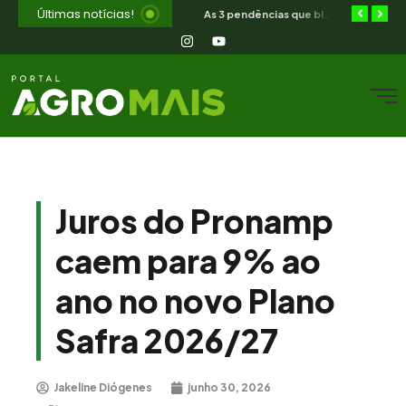
Últimas notícias!
Orientação jurídica gratuita para o produtor rural nordestino
SIAVS encerra hoje — o legado para a avicultura nordestina
As 3 pendências que bloqueiam o produtor cearense no BNB
Juros do Pronamp
caem para 9% ao
ano no novo Plano
Safra 2026/27
Jakeline Diógenes
junho 30, 2026