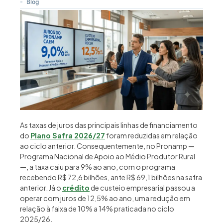
-
Blog
As taxas de juros das principais linhas de financiamento
do
Plano Safra 2026/27
foram reduzidas em relação
ao ciclo anterior. Consequentemente, no Pronamp —
Programa Nacional de Apoio ao Médio Produtor Rural
—, a taxa caiu para 9% ao ano, com o programa
recebendo R$ 72,6 bilhões, ante R$ 69,1 bilhões na safra
anterior. Já o
crédito
de custeio empresarial passou a
operar com juros de 12,5% ao ano, uma redução em
relação à faixa de 10% a 14% praticada no ciclo
2025/26.