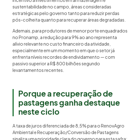
incentivo a investimentos em armazenagem e
sustentabilidade no campo, áreas consideradas
estratégicas pelo governo tanto para reduzir perdas
pós-colheita quanto para recuperar áreas degradadas.
Ademais, para produtores de menor porte enquadrados
no Pronamp, a redução para 9% ao ano representa
alívio relevante no custo financeiro da atividade,
especialmente em um momento em que o setor já
enfrenta níveis recordes de endividamento — com
passivo superior a R$ 800 bilhões segundo
levantamentos recentes.
Porque a recuperação de
pastagens ganha destaque
neste ciclo
A taxa de juros diferenciada de 8,5% para o RenovAgro
Ambiental e Recuperação/Conversão de Pastagens
sinaliza uma prioridade clara do governo para esta safra: