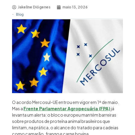
Jakeline Diógenes
maio 13, 2026
-
Blog
O acordo Mercosul-UE entrou em vigor em 1º de maio.
Mas a
Frente Parlamentar Agropecuária (FPA)
já
levanta um alerta: o bloco europeu mantém barreiras
sobre produtos de proteína animal brasileiros que
limitam, na prática, o alcance do tratado para cadeias
como camarão, frango e carne bovina.