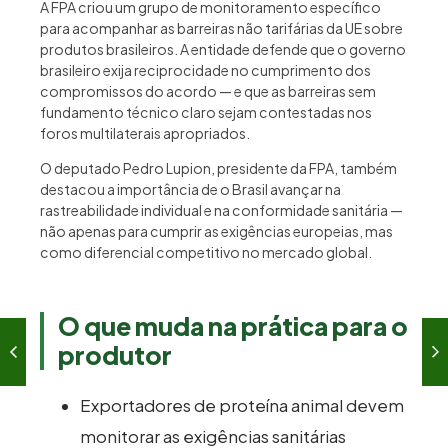
A FPA criou um grupo de monitoramento específico
para acompanhar as barreiras não tarifárias da UE sobre
produtos brasileiros. A entidade defende que o governo
brasileiro exija reciprocidade no cumprimento dos
compromissos do acordo — e que as barreiras sem
fundamento técnico claro sejam contestadas nos
foros multilaterais apropriados.
O deputado Pedro Lupion, presidente da FPA, também
destacou a importância de o Brasil avançar na
rastreabilidade individual e na conformidade sanitária —
não apenas para cumprir as exigências europeias, mas
como diferencial competitivo no mercado global.
O que muda na prática para o
produtor
Exportadores de proteína animal devem
monitorar as exigências sanitárias