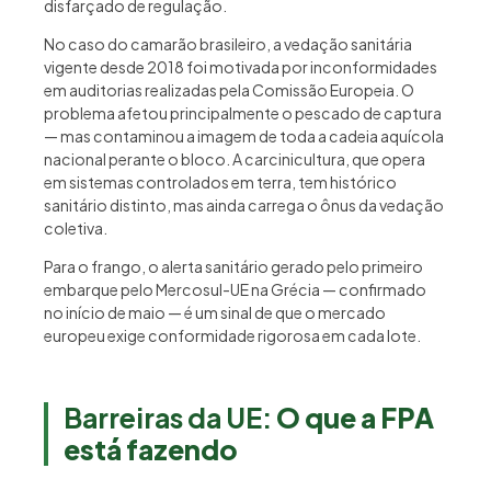
disfarçado de regulação.
No caso do camarão brasileiro, a vedação sanitária
vigente desde 2018 foi motivada por inconformidades
em auditorias realizadas pela Comissão Europeia. O
problema afetou principalmente o pescado de captura
— mas contaminou a imagem de toda a cadeia aquícola
nacional perante o bloco. A carcinicultura, que opera
em sistemas controlados em terra, tem histórico
sanitário distinto, mas ainda carrega o ônus da vedação
coletiva.
Para o frango, o alerta sanitário gerado pelo primeiro
embarque pelo Mercosul-UE na Grécia — confirmado
no início de maio — é um sinal de que o mercado
europeu exige conformidade rigorosa em cada lote.
Barreiras da UE:
O que a FPA
está fazendo