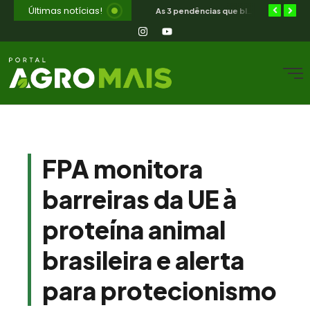
Últimas notícias!
Orientação jurídica gratuita para o produtor rural nordestino
SIAVS encerra hoje — o legado para a avicultura nordestina
As 3 pendências que bloqueiam o produtor cearense no BNB
FPA monitora
barreiras da UE à
proteína animal
brasileira e alerta
para protecionismo