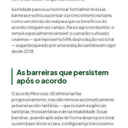
A entidade passou a monitorar formalmente essas
barreiras e voltou a pontuar o protecionismo europeu
como um obstáculo real para que os benefícios do
acordo cheguem ao campo. Para o agro nordestino, o
tema é especialmente sensível: o camarão cultivado
cearense — que representa 54% da produção nacional
— segue bloqueado por uma vedação sanitária em vigor
desde 2018.
As barreiras que persistem
após o acordo
O acordo Mercosul-UE elimina tarifas
progressivamente, mas não remove automaticamente
as barreiras não tarifárias — que incluem exigências
sanitárias, fitossanitárias e de rastreabilidade. Essas
barreiras, quando aplicadas de forma desproporcional
ou sem base técnica clara, configuram protecionismo