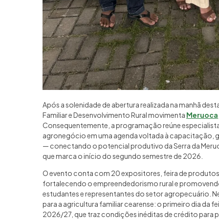
Após a solenidade de abertura realizada na manhã desta 
Familiar e Desenvolvimento Rural movimenta
Meruoca
Consequentemente, a programação reúne especialistas,
agronegócio em uma agenda voltada à capacitação, g
— conectando o potencial produtivo da Serra da Mer
que marca o início do segundo semestre de 2026.
O evento conta com 20 expositores, feira de produtos,
fortalecendo o empreendedorismo rural e promovendo 
estudantes e representantes do setor agropecuário. 
para a agricultura familiar cearense: o primeiro dia da 
2026/27, que traz condições inéditas de crédito para 