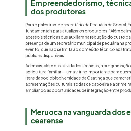
Empreendedorismo, técnica 
dos produtores
Para o palestrante e secretário da Pecuária de Sobral, 
fundamentais para atualizar os produtores. “Além de imp
acesso a técnicas que auxiliam na redução do custo d
presença de um secretário municipal de pecuária na pr
evento, que não se limita ao conteúdo técnico abstra
públicas disponíveis.
Ademais, além das atividades técnicas, a programação
agricultura familiar — uma vitrine importante para quem 
itens da sociobiodiversidade da Caatinga que caracter
apresentações culturais, rodas de capoeira e a prime
ampliando as oportunidades de integração entre produto
Meruoca na vanguarda dos ev
cearense