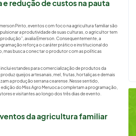
e redução de custos na pauta
Emerson Pinto, eventos com foco na agricultura familiar são
ulsionar a produtividade de suas culturas, o agricultor tem
a produção”, avalia Emerson. Consequentemente, a
ogramação reforça o caráter prático e institucional do
to, mas busca conectar o produtor com as políticas
 inclui estandes para comercialização de produtos da
produz queijos artesanais, mel, frutas, hortaliças e demais
izam a produção serrana cearense. Nesse sentido,
ira edição do Miss Agro Meruoca completam a programação,
res e visitantes ao longo dos três dias de evento.
entos da agricultura familiar