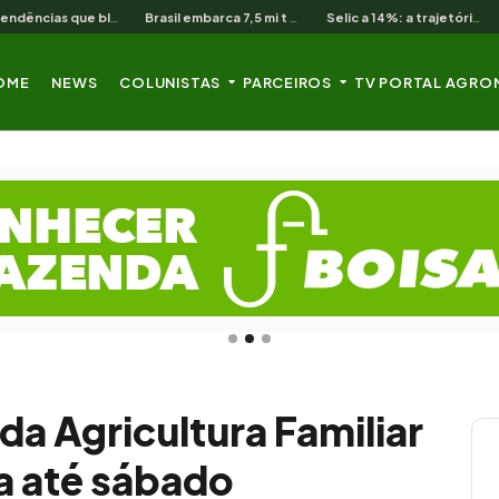
As 3 pendências que bloqueiam o produtor cearense no BNB
Brasil embarca 7,5 mi t de soja em 13 dias úteis de agosto
Selic a 14%: a trajetória de queda que o campo nordestino espera
OME
NEWS
COLUNISTAS
PARCEIROS
TV PORTAL AGRO
da Agricultura Familiar
 até sábado