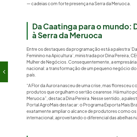
— cadeias com forte presença na Serra da Meruoca.
Da Caatinga para o mundo: Di
à Serra da Meruoca
Entre os destaques da programação está a palestra ‘
Feminino na Apicultura’, ministrada por Dina Pereira, 
Mulher de Negócios. Consequentemente, a empresária co
nacional: a transformação de um pequeno negócio do
país.
“A Flor da Aurora nasceu de uma crise, mas floresceu 
produtos que orgulham o sertão cearense. Há muito pot
Meruoca”, destaca Dina Pereira. Nesse sentido, a pa
Portal AgroMais destacar: o Programa Exporta Mais Bra
exatamente ampliar o alcance de produtores como os 
internacional, aproveitando o diferencial das abelhas n