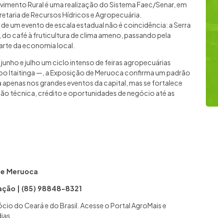
olvimento Rural é uma realização do Sistema Faec/Senar, em
retaria de Recursos Hídricos e Agropecuária.
 um evento de escala estadual não é coincidência: a Serra
 do café à fruticultura de clima ameno, passando pela
parte da economia local.
junho e julho um ciclo intenso de feiras agropecuárias
Expo Itaitinga —, a Exposição de Meruoca confirma um padrão
apenas nos grandes eventos da capital, mas se fortalece
ção técnica, crédito e oportunidades de negócio até as
de Meruoca
ação | (85) 98848-8321
io do Ceará e do Brasil. Acesse o Portal AgroMais e
ias.