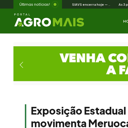
Últimas notícias!
SIAVS encerra hoje — o legado para a avicultura nordestina
H
Exposição Estadual 
movimenta Meruoca