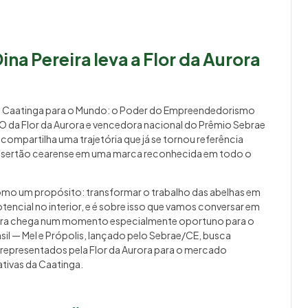
na Pereira leva a Flor da Aurora
Da Caatinga para o Mundo: o Poder do Empreendedorismo
CEO da Flor da Aurora e vencedora nacional do Prêmio Sebrae
mpartilha uma trajetória que já se tornou referência
 sertão cearense em uma marca reconhecida em todo o
como um propósito: transformar o trabalho das abelhas em
encial no interior, e é sobre isso que vamos conversar em
lestra chega num momento especialmente oportuno para o
sil — Mel e Própolis, lançado pelo Sebrae/CE, busca
representados pela Flor da Aurora para o mercado
ativas da Caatinga.