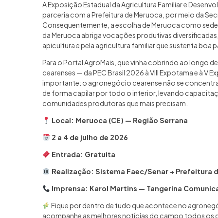
A Exposição Estadual da Agricultura Familiar e Desenv
parceria com a Prefeitura de Meruoca, por meio da Sec
Consequentemente, a escolha de Meruoca como sede de
da Meruoca abriga vocações produtivas diversificadas,
apicultura e pela agricultura familiar que sustenta boa 
Para o Portal AgroMais, que vinha cobrindo ao longo de 
cearenses — da PEC Brasil 2026 à VIII Expotama e à V 
importante: o agronegócio cearense não se concentra 
de forma capilar por todo o interior, levando capacita
comunidades produtoras que mais precisam.
Local: Meruoca (CE) — Região Serrana
2 a 4 de julho de 2026
Entrada: Gratuita
Realização: Sistema Faec/Senar + Prefeitura 
Imprensa: Karol Martins — Tangerina Comunic
Fique por dentro de tudo que acontece no agronegóc
acompanhe as melhores notícias do campo todos os d