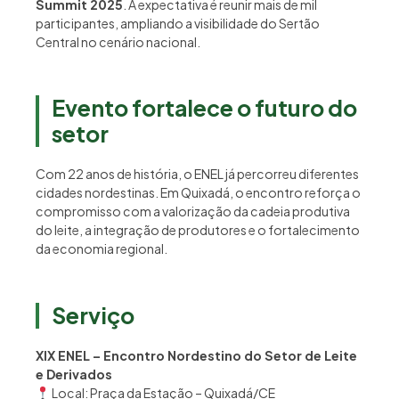
Summit 2025
. A expectativa é reunir mais de mil
participantes, ampliando a visibilidade do Sertão
Central no cenário nacional.
Evento fortalece o futuro do
setor
Com 22 anos de história, o ENEL já percorreu diferentes
cidades nordestinas. Em Quixadá, o encontro reforça o
compromisso com a valorização da cadeia produtiva
do leite, a integração de produtores e o fortalecimento
da economia regional.
Serviço
XIX ENEL – Encontro Nordestino do Setor de Leite
e Derivados
Local: Praça da Estação – Quixadá/CE