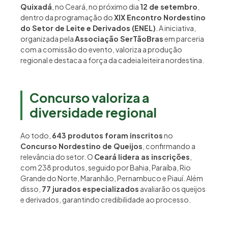
Quixadá
, no Ceará, no próximo dia
12 de setembro
,
dentro da programação do
XIX Encontro Nordestino
do Setor de Leite e Derivados (ENEL)
. A iniciativa,
organizada pela
Associação SerTãoBras
em parceria
com a comissão do evento, valoriza a produção
regional e destaca a força da cadeia leiteira nordestina.
Concurso valoriza a
diversidade regional
Ao todo,
643 produtos foram inscritos
no
Concurso Nordestino de Queijos
, confirmando a
relevância do setor. O
Ceará lidera as inscrições
,
com 238 produtos, seguido por Bahia, Paraíba, Rio
Grande do Norte, Maranhão, Pernambuco e Piauí. Além
disso,
77 jurados especializados
avaliarão os queijos
e derivados, garantindo credibilidade ao processo.