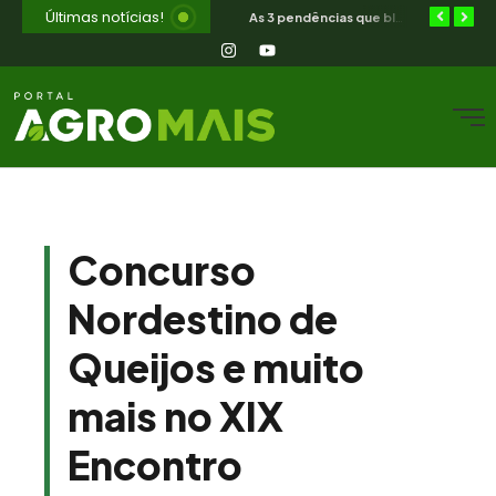
Últimas notícias!
Orientação jurídica gratuita para o produtor rural nordestino
SIAVS encerra hoje — o legado para a avicultura nordestina
As 3 pendências que bloqueiam o produtor cearense no BNB
Concurso
Nordestino de
Queijos e muito
mais no XIX
Encontro