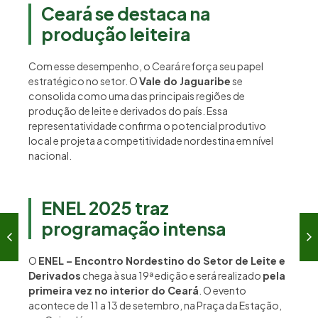
Ceará se destaca na
produção leiteira
Com esse desempenho, o Ceará reforça seu papel
estratégico no setor. O
Vale do Jaguaribe
se
consolida como uma das principais regiões de
produção de leite e derivados do país. Essa
representatividade confirma o potencial produtivo
local e projeta a competitividade nordestina em nível
nacional.
ENEL 2025 traz
programação intensa
O
ENEL – Encontro Nordestino do Setor de Leite e
Derivados
chega à sua 19ª edição e será realizado
pela
primeira vez no interior do Ceará
. O evento
acontece de 11 a 13 de setembro, na Praça da Estação,