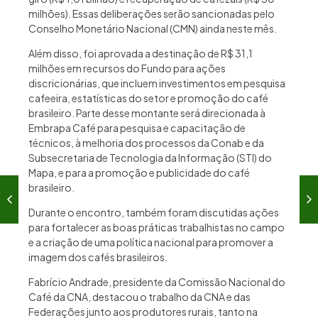
milhões). Essas deliberações serão sancionadas pelo
Conselho Monetário Nacional (CMN) ainda neste mês.
Além disso, foi aprovada a destinação de R$ 31,1
milhões em recursos do Fundo para ações
discricionárias, que incluem investimentos em pesquisa
cafeeira, estatísticas do setor e promoção do café
brasileiro. Parte desse montante será direcionada à
Embrapa Café para pesquisa e capacitação de
técnicos, à melhoria dos processos da Conab e da
Subsecretaria de Tecnologia da Informação (STI) do
Mapa, e para a promoção e publicidade do café
brasileiro.
Durante o encontro, também foram discutidas ações
para fortalecer as boas práticas trabalhistas no campo
e a criação de uma política nacional para promover a
imagem dos cafés brasileiros.
Fabrício Andrade, presidente da Comissão Nacional do
Café da CNA, destacou o trabalho da CNA e das
Federações junto aos produtores rurais, tanto na