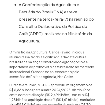
A Confederação da Agricultura e
Pecuária do Brasil (CNA) esteve
presente na terça-feira (7) na reunião do
Conselho Deliberativo da Política do
Café (CDPC), realizada no Ministério da
Agricultura.
O ministro da Agricultura, Carlos Favaro, iniciou a
reunião ressaltando a significância da cafeicultura
brasileira na balança comercial do agronegócio e a
importância de promover o café brasileiro no mercado
internacional. O encontro foi conduzido pelo
secretário de Política Agrícola, Neri Geller.
Durante a reunião, o CDPC aprovou um orçamento de
R$ 6,88 bilhões para a safra 2024/2025, distribuídos
entre comercialização (R$ 2,49 bilhões), custeio (R$
1,73 bilhão), aquisição de café (R$ 1,61 bilhão), capital de
giro (R$ 1,01 bilhão) e recuperação de cafezais (R$ 30