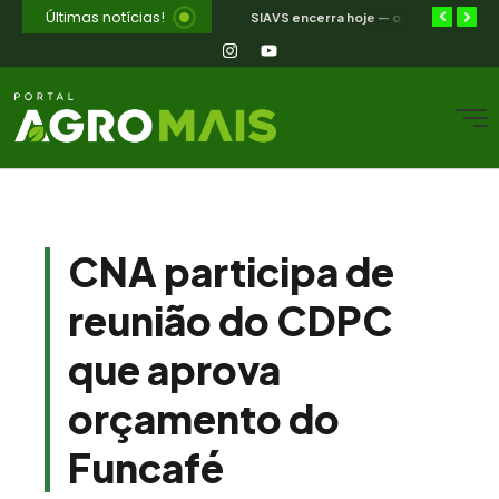
Últimas notícias!
Selic a 14%: a trajetória de queda que o campo nordestino espera
Jakeline Diogenes avança na conexão entre negócios e mercados com associação à Câmara Ítalo-Brasileira
SIAVS encerra hoje — o legado para a avicultura nordestina
CNA participa de
reunião do CDPC
que aprova
orçamento do
Funcafé