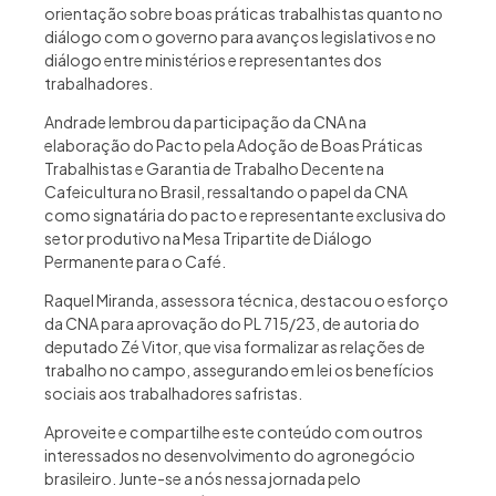
orientação sobre boas práticas trabalhistas quanto no
diálogo com o governo para avanços legislativos e no
diálogo entre ministérios e representantes dos
trabalhadores.
Andrade lembrou da participação da CNA na
elaboração do Pacto pela Adoção de Boas Práticas
Trabalhistas e Garantia de Trabalho Decente na
Cafeicultura no Brasil, ressaltando o papel da CNA
como signatária do pacto e representante exclusiva do
setor produtivo na Mesa Tripartite de Diálogo
Permanente para o Café.
Raquel Miranda, assessora técnica, destacou o esforço
da CNA para aprovação do PL 715/23, de autoria do
deputado Zé Vitor, que visa formalizar as relações de
trabalho no campo, assegurando em lei os benefícios
sociais aos trabalhadores safristas.
Aproveite e compartilhe este conteúdo com outros
interessados no desenvolvimento do agronegócio
brasileiro. Junte-se a nós nessa jornada pelo