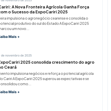
 de novembro de 2025
Cariri: A Nova Fronteira Agrícola Ganha Força
com o Sucesso da ExpoCariri 2025
eira impulsiona o agronegócio cearense e consolida o
otencial produtivo do sul do Estado A ExpoCariri 2025
marcou um novo...
Saiba Mais +
 de novembro de 2025
ExpoCariri 2025 consolida crescimento do agro
no Ceará
vento impulsiona negócios e reforça o potencial agrícola
o Cariri A ExpoCariri 2025 superou as expectativas e se
consolidou como...
Saiba Mais +