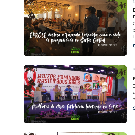
1
O
c
f
6
E
n