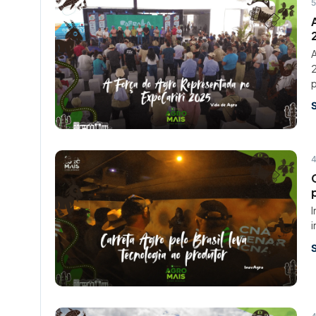
5
A
2
p
4
I
i