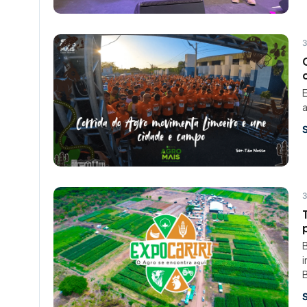
3
E
a
3
B
i
B