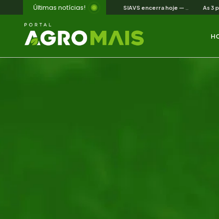
Últimas notícias!
SIAVS encerra hoje — o legado para a avicultura nordestina
H