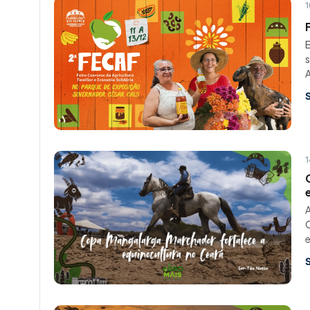
1
s
A
1
A
C
e