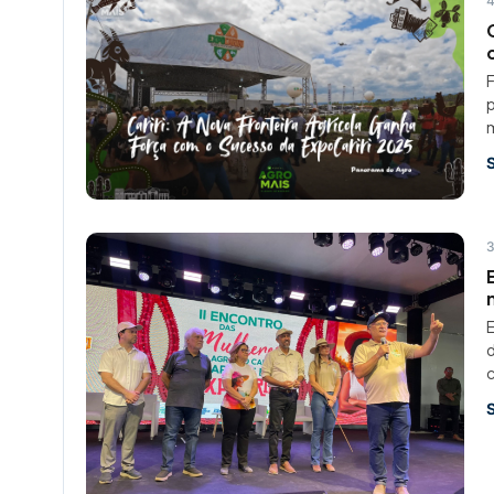
4
F
p
3
E
d