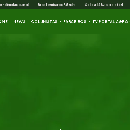
As 3 pendências que bloqueiam o produtor cearense no BNB
Brasil embarca 7,5 mi t de soja em 13 dias úteis de agosto
Selic a 14%: a trajetória de queda que o campo nordestino espera
OME
NEWS
COLUNISTAS
PARCEIROS
TV PORTAL AGRO