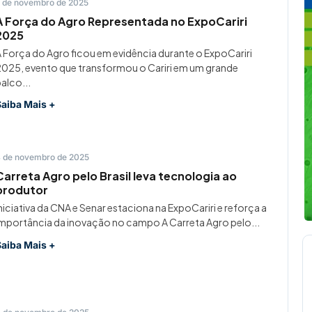
 de novembro de 2025
A Força do Agro Representada no ExpoCariri
2025
 Força do Agro ficou em evidência durante o ExpoCariri
025, evento que transformou o Cariri em um grande
alco...
Saiba Mais +
 de novembro de 2025
Carreta Agro pelo Brasil leva tecnologia ao
produtor
niciativa da CNA e Senar estaciona na ExpoCariri e reforça a
mportância da inovação no campo A Carreta Agro pelo...
Saiba Mais +