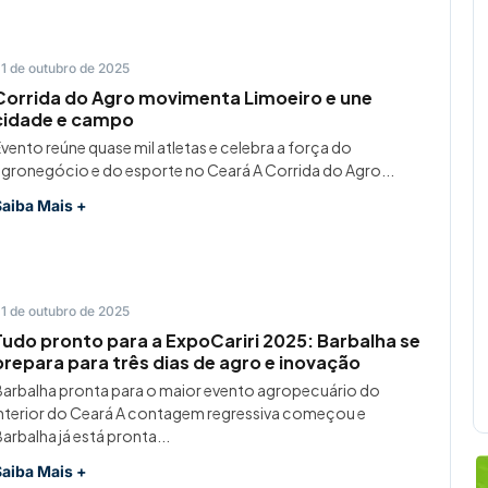
1 de outubro de 2025
Corrida do Agro movimenta Limoeiro e une
cidade e campo
vento reúne quase mil atletas e celebra a força do
gronegócio e do esporte no Ceará A Corrida do Agro...
Saiba Mais +
1 de outubro de 2025
Tudo pronto para a ExpoCariri 2025: Barbalha se
prepara para três dias de agro e inovação
arbalha pronta para o maior evento agropecuário do
nterior do Ceará A contagem regressiva começou e
arbalha já está pronta...
Saiba Mais +