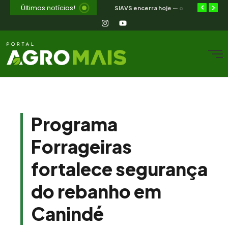
Últimas notícias!
Selic a 14%: a trajetória de queda que o campo nordestino espera
Jakeline Diogenes avança na conexão entre negócios e mercados com associação à Câmara Ítalo-Brasileira
SIAVS encerra hoje — o legado para a avicultura nordestina
Programa
Forrageiras
fortalece segurança
do rebanho em
Canindé