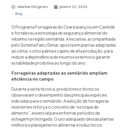
Jakeline Diógenes
janeiro 22, 2026
-
Blog
O Programa Forrageiras do Ceará avançou em Canindé
e fortaleceu a estratégia de segurança alimentar do
rebanho na região semiárida. A iniciativa, acompanhada
pelo Sistema Faec/Senar, aposta em plantas adaptadas
ao clima, como palma e capins de alta produção, para
reduzir a dependência de insumos externos e garantir
estabilidade produtiva ao longo do ano.
Forrageiras adaptadas ao semiárido ampliam
eficiência no campo
Durante a visita técnica, produtores e técnicos
observaram o desempenho das principais espécies
indicadas para o semiárido. A adoção de forrageiras
resistentes reforça o conceito de “estoque de
alimento”, essencial para enfrentar períodos de
estiagem prolongada. O uso adequado dessas plantas
melhora o planejamento alimentar e reduz riscos