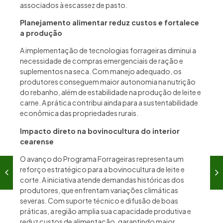
associados à escassez de pasto.
Planejamento alimentar reduz custos e fortalece
a produção
A implementação de tecnologias forrageiras diminui a
necessidade de compras emergenciais de ração e
suplementos na seca. Com manejo adequado, os
produtores conseguem maior autonomia na nutrição
do rebanho, além de estabilidade na produção de leite e
carne. A prática contribui ainda para a sustentabilidade
econômica das propriedades rurais.
Impacto direto na bovinocultura do interior
cearense
O avanço do Programa Forrageiras representa um
reforço estratégico para a bovinocultura de leite e
corte. A iniciativa atende demandas históricas dos
produtores, que enfrentam variações climáticas
severas. Com suporte técnico e difusão de boas
práticas, a região amplia sua capacidade produtiva e
reduz custos de alimentação, garantindo maior