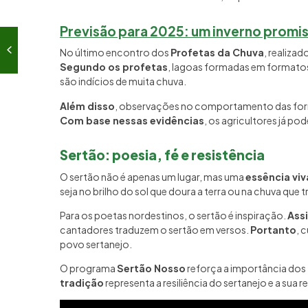
Previsão para 2025: um inverno promi
No último encontro dos
Profetas da Chuva
, realizad
Segundo os profetas
, lagoas formadas em formatos
são indícios de muita chuva.
Além disso
, observações no comportamento das form
Com base nessas evidências
, os agricultores já p
Sertão: poesia, fé e resistência
O sertão não é apenas um lugar, mas uma
essência viv
seja no brilho do sol que doura a terra ou na chuva que
Para os poetas nordestinos, o sertão é inspiração.
Ass
cantadores traduzem o sertão em versos.
Portanto
, 
povo sertanejo.
O programa
Sertão Nosso
reforça a importância dos
tradição
representa a resiliência do sertanejo e a sua 