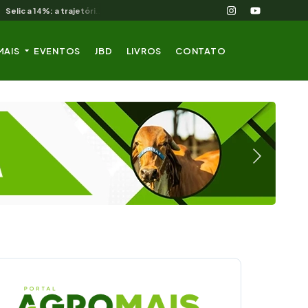
Selic a 14%: a trajetória de queda que o campo nordestino espera
MAIS
EVENTOS
JBD
LIVROS
CONTATO