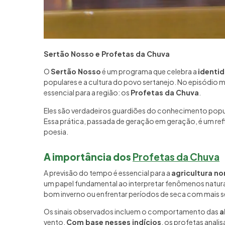
Sertão Nosso e Profetas da Chuva
O
Sertão Nosso
é um programa que celebra a
identid
populares e a cultura do povo sertanejo. No episódio m
essencial para a região: os
Profetas da Chuva
.
Eles são verdadeiros guardiões do conhecimento popul
Essa prática, passada de geração em geração, é um re
poesia.
A importância dos
Profetas da Chuva
A previsão do tempo é essencial para a
agricultura no
um papel fundamental ao interpretar fenômenos natura
bom inverno ou enfrentar períodos de seca com mais 
Os sinais observados incluem o comportamento das
a
vento.
Com base nesses indícios
, os profetas anali