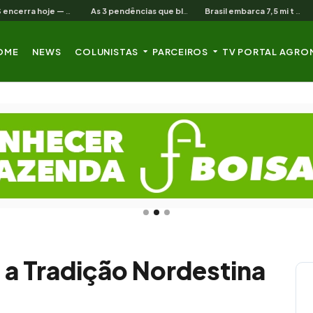
SIAVS encerra hoje — o legado para a avicultura nordestina
As 3 pendências que bloqueiam o produtor cearense no BNB
Brasil embarca 7,5 mi t de soja em 13 dias úteis de agosto
OME
NEWS
COLUNISTAS
PARCEIROS
TV PORTAL AGRO
 a Tradição Nordestina