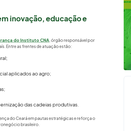
 em inovação, educação e
erança do Instituto CNA
, órgão responsável por
s. Entre as frentes de atuação estão:
ral;
cial aplicados ao agro;
as;
rnização das cadeias produtivas.
ença do Ceará em pautas estratégicas e reforça o
negócio brasileiro.