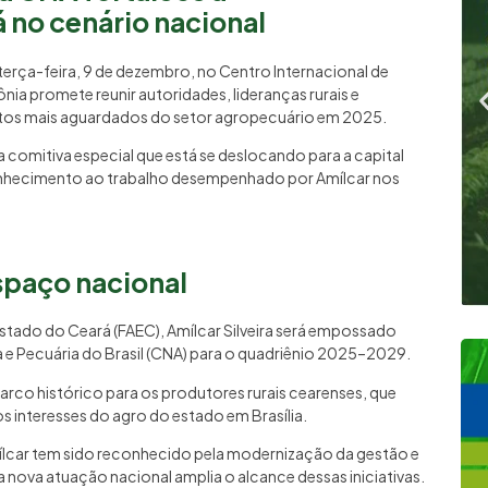
 no cenário nacional
erça-feira, 9 de dezembro, no Centro Internacional de
ônia promete reunir autoridades, lideranças rurais e
ntos mais aguardados do setor agropecuário em 2025.
 comitiva especial que está se deslocando para a capital
conhecimento ao trabalho desempenhado por Amílcar nos
spaço nacional
Estado do Ceará (FAEC), Amílcar Silveira será empossado
 e Pecuária do Brasil (CNA) para o quadriênio 2025–2029.
rco histórico para os produtores rurais cearenses, que
 interesses do agro do estado em Brasília.
lcar tem sido reconhecido pela modernização da gestão e
a nova atuação nacional amplia o alcance dessas iniciativas.