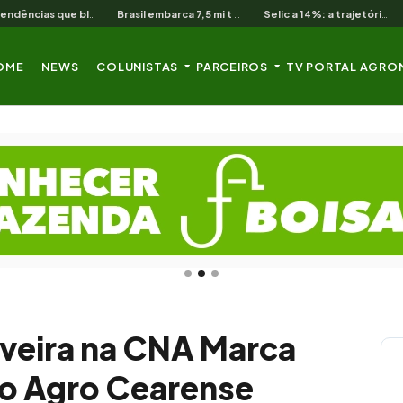
As 3 pendências que bloqueiam o produtor cearense no BNB
Brasil embarca 7,5 mi t de soja em 13 dias úteis de agosto
Selic a 14%: a trajetória de queda que o campo nordestino espera
OME
NEWS
COLUNISTAS
PARCEIROS
TV PORTAL AGRO
lveira na CNA Marca
 o Agro Cearense