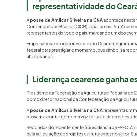
representatividade do Ceará
A
posse de Amílcar Silveira na CNA
acontece nesta t
Convenções de Brasília (CICB), a partir das 19h. A cerim
representantes de todo o país, marcando um dos eve
Empresários e produtores rurais do Ceará integram uma
federal para prestigiar o momento, que simboliza re
últimos anos.
Liderança cearense ganha e
Presidente da Federação da Agricultura e Pecuária do 
como diretor nacional da Confederação da Agricultura
A
posse de Amílcar Silveira na CNA
representa um ma
passam a contar com uma voz fortalecida na defesa dos
Reconduzido recentemente à presidência da FAEC, Amí
pela articulação de projetos estruturantes no setor. Su