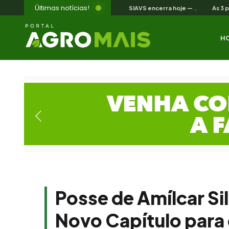
Últimas notícias!
SIAVS encerra hoje — o legado para a avicultura nordestina
H
Posse de Amílcar Si
Novo Capítulo para