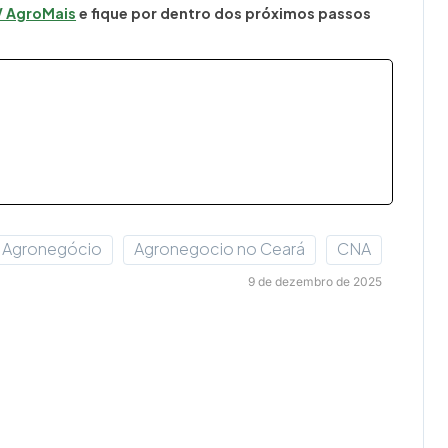
V AgroMais
e fique por dentro dos próximos passos
Agronegócio
Agronegocio no Ceará
CNA
9 de dezembro de 2025