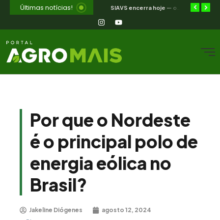
Últimas notícias!
Selic a 14%: a trajetória de queda que o campo nordestino espera
Jakeline Diogenes avança na conexão entre negócios e mercados com associação à Câmara Ítalo-Brasileira
SIAVS encerra hoje — o legado para a avicultura nordestina
Por que o Nordeste
é o principal polo de
energia eólica no
Brasil?
Jakeline Diógenes
agosto 12, 2024