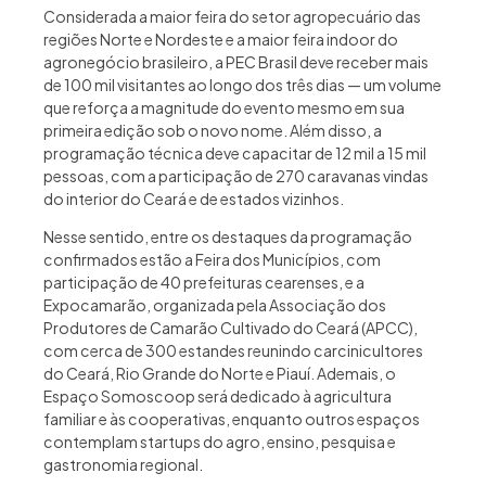
Considerada a maior feira do setor agropecuário das
regiões Norte e Nordeste e a maior feira indoor do
agronegócio brasileiro, a PEC Brasil deve receber mais
de 100 mil visitantes ao longo dos três dias — um volume
que reforça a magnitude do evento mesmo em sua
primeira edição sob o novo nome. Além disso, a
programação técnica deve capacitar de 12 mil a 15 mil
pessoas, com a participação de 270 caravanas vindas
do interior do Ceará e de estados vizinhos.
Nesse sentido, entre os destaques da programação
confirmados estão a Feira dos Municípios, com
participação de 40 prefeituras cearenses, e a
Expocamarão, organizada pela Associação dos
Produtores de Camarão Cultivado do Ceará (APCC),
com cerca de 300 estandes reunindo carcinicultores
do Ceará, Rio Grande do Norte e Piauí. Ademais, o
Espaço Somoscoop será dedicado à agricultura
familiar e às cooperativas, enquanto outros espaços
contemplam startups do agro, ensino, pesquisa e
gastronomia regional.