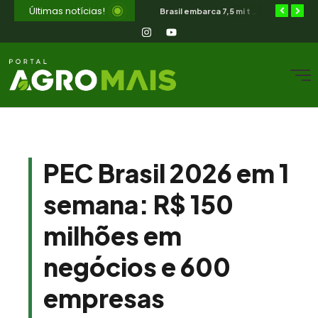
Últimas notícias!
SIAVS encerra hoje — o legado para a avicultura nordestina
As 3 pendências que bloqueiam o produtor cearense no BNB
Brasil embarca 7,5 mi t de soja em 13 dias úteis de agosto
PEC Brasil 2026 em 1
semana: R$ 150
milhões em
negócios e 600
empresas