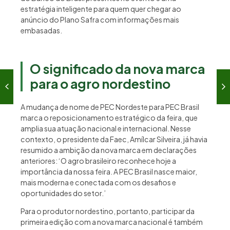
estratégia inteligente para quem quer chegar ao
anúncio do Plano Safra com informações mais
embasadas.
O significado da nova marca
para o agro nordestino
A mudança de nome de PEC Nordeste para PEC Brasil
marca o reposicionamento estratégico da feira, que
amplia sua atuação nacional e internacional. Nesse
contexto, o presidente da Faec, Amílcar Silveira, já havia
resumido a ambição da nova marca em declarações
anteriores: ‘O agro brasileiro reconhece hoje a
importância da nossa feira. A PEC Brasil nasce maior,
mais moderna e conectada com os desafios e
oportunidades do setor.’
Para o produtor nordestino, portanto, participar da
primeira edição com a nova marca nacional é também