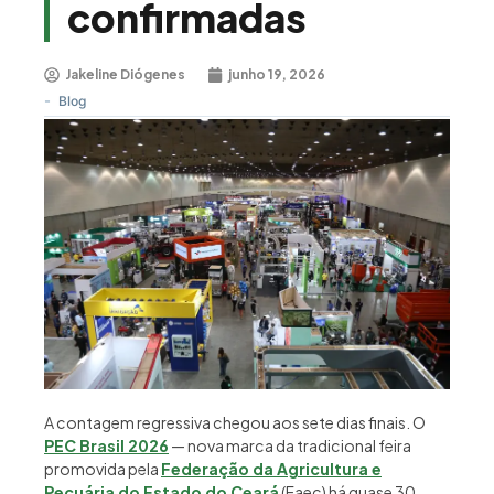
confirmadas
Jakeline Diógenes
junho 19, 2026
-
Blog
A contagem regressiva chegou aos sete dias finais. O
PEC Brasil 2026
— nova marca da tradicional feira
promovida pela
Federação da Agricultura e
Pecuária do Estado do Ceará
(Faec) há quase 30