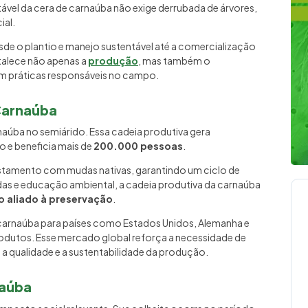
ável da cera de carnaúba não exige derrubada de árvores,
ial.
e o plantio e manejo sustentável até a comercialização
talece não apenas a
produção
, mas também o
am práticas responsáveis no campo.
 Carnaúba
aúba no semiárido. Essa cadeia produtiva gera
o e beneficia mais de
200.000 pessoas
.
restamento com mudas nativas, garantindo um ciclo de
das e educação ambiental, a cadeia produtiva da carnaúba
 aliado à preservação
.
 carnaúba para países como Estados Unidos, Alemanha e
produtos. Esse mercado global reforça a necessidade de
 a qualidade e a sustentabilidade da produção.
naúba