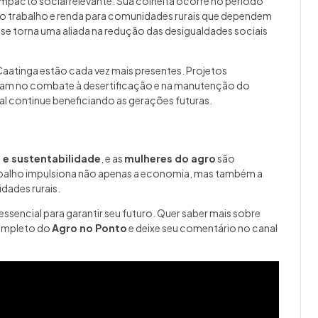
pacto social relevante. Sua colheita ocorre no período
do trabalho e renda para comunidades rurais que dependem
se torna uma aliada na redução das desigualdades sociais
 Caatinga estão cada vez mais presentes. Projetos
iliam no combate à desertificação e na manutenção do
ral continue beneficiando as gerações futuras.
 e sustentabilidade
, e as
mulheres do agro
são
abalho impulsiona não apenas a economia, mas também a
dades rurais.
essencial para garantir seu futuro. Quer saber mais sobre
completo do
Agro no Ponto
e deixe seu comentário no canal