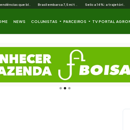
As 3 pendências que bloqueiam o produtor cearense no BNB
Brasil embarca 7,5 mi t de soja em 13 dias úteis de agosto
Selic a 14%: a trajetória de queda que o campo nordestino espera
OME
NEWS
COLUNISTAS
PARCEIROS
TV PORTAL AGRO