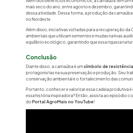
Além dos benefícios econômicos, a carnaúba tem um im
mais seco do ano, entre agosto e dezembro, garantin
dessa atividade. Dessa forma, a produção da carnaúba 
no Nordeste.
Além disso, iniciativas voltadas para a recuperação da
ambientais que utilizam sementes e mudas nativas aux
equilíbrio ecológico, garantindo que essa riqueza natu
Conclusão
Diante disso, a carnaúba é um
símbolo de resistência
protagonistas na sua preservação e produção. Seu tr
conservação ambiental e o fortalecimento das comuni
Portanto, conhecer e valorizar essa cadeia produtiva é 
essa história inspiradora? Então, assista ao episódio 
do
Portal AgroMais no YouTube
!