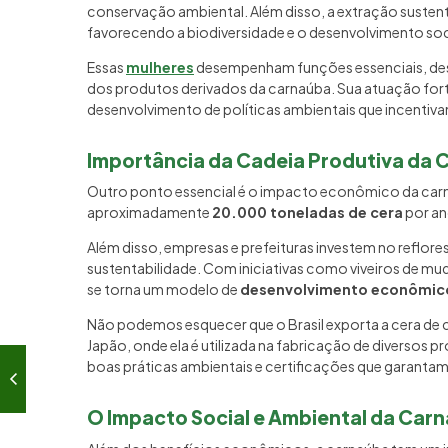
conservação ambiental. Além disso, a extração sustent
favorecendo a biodiversidade e o desenvolvimento soc
Essas
mulheres
desempenham funções essenciais, desd
dos produtos derivados da carnaúba. Sua atuação for
desenvolvimento de políticas ambientais que incentiv
Importância da Cadeia Produtiva da
Outro ponto essencial é o impacto econômico da carn
aproximadamente
20.000 toneladas de cera
por an
Além disso, empresas e prefeituras investem no reflo
sustentabilidade. Com iniciativas como viveiros de mu
se torna um modelo de
desenvolvimento econômico
Não podemos esquecer que o Brasil exporta a cera de
Japão, onde ela é utilizada na fabricação de diversos 
boas práticas ambientais e certificações que garantam
O Impacto Social e Ambiental da Car