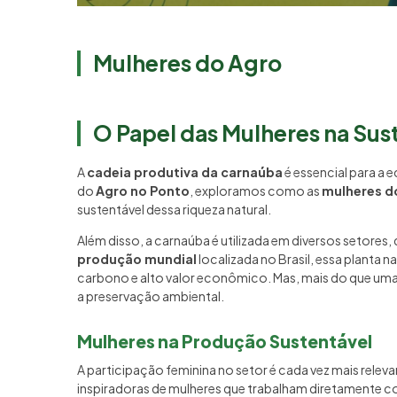
Mulheres do Agro
O Papel das Mulheres na Sus
A
cadeia produtiva da carnaúba
é essencial para a 
do
Agro no Ponto
, exploramos como as
mulheres d
sustentável dessa riqueza natural.
Além disso, a carnaúba é utilizada em diversos setore
produção mundial
localizada no Brasil, essa planta 
carbono e alto valor econômico. Mas, mais do que uma 
a preservação ambiental.
Mulheres na Produção Sustentável
A participação feminina no setor é cada vez mais relev
inspiradoras de mulheres que trabalham diretamente 