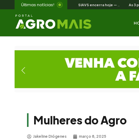
Últimas notícias!
SIAVS encerra hoje — o legado para a avicultura nordestina
H
Mulheres do Agro
Jakeline Diógenes
março 8, 2025