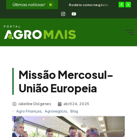
Últimas notícias!
Diferimento de pastagem combate a seca no semiárido nordestino
ILPF no semiárido — como integrar lavoura, pecuária e floresta no CE
Rodeio como negócio e cultura — o que o campo nordestino aprende
Missão Mercosul-
União Europeia
Jakeline Diógenes
abril 24, 2025
-
Agro Finanças
,
Agronegócio
,
Blog