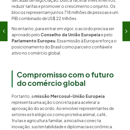
décadas de negociação, busca facilitar investimentos,
reduzir tarifas e promover o crescimento conjunto. Os
blocos representam juntos 718 milhões de pessoas e um
PIB combinado de US$ 22 trilhões.
No entanto, para entrar em vigor, o acordo precisa ser
aprovado pelo
Conselho da União Europeia
e pelo
Parlamento Europeu
. Essa missão à Europa reforça o
posicionamento do Brasil como parceiro confiável e
ativo no comércio global.
Compromisso com o futuro
do comércio global
Portanto, a
missão Mercosul-União Europeia
representa uma ação concreta para acelerar a
aprovação do acordo. Ao envolver representantes de
setores estratégicos como proteína animal, café,
frutas e agricultura familiar, a iniciativa conecta
inovação, sustentabilidade e diplomacia econômica.