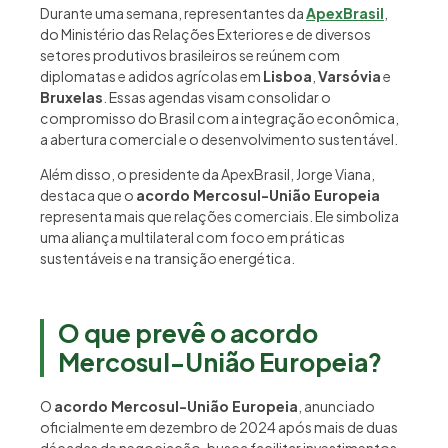
Durante uma semana, representantes da
ApexBrasil
,
do Ministério das Relações Exteriores e de diversos
setores produtivos brasileiros se reúnem com
diplomatas e adidos agrícolas em
Lisboa
,
Varsóvia
e
Bruxelas
. Essas agendas visam consolidar o
compromisso do Brasil com a integração econômica,
a abertura comercial e o desenvolvimento sustentável.
Além disso, o presidente da ApexBrasil, Jorge Viana,
destaca que o
acordo Mercosul-União Europeia
representa mais que relações comerciais. Ele simboliza
uma aliança multilateral com foco em práticas
sustentáveis e na transição energética.
O que prevê o acordo
Mercosul-União Europeia?
O
acordo Mercosul-União Europeia
, anunciado
oficialmente em dezembro de 2024 após mais de duas