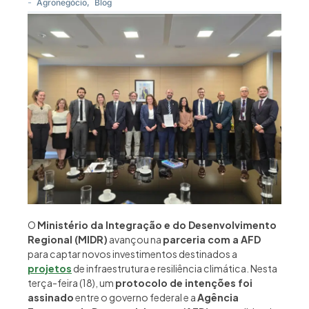
-
Agronegócio
,
Blog
O
Ministério da Integração e do Desenvolvimento
Regional (MIDR)
avançou na
parceria com a AFD
para captar novos investimentos destinados a
projetos
de infraestrutura e resiliência climática. Nesta
terça-feira (18), um
protocolo de intenções foi
assinado
entre o governo federal e a
Agência