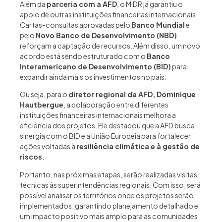
Além da
parceria com a AFD
, o MIDR já garantiu o
apoio de outras instituições financeiras internacionais.
Cartas-consultas aprovadas pelo
Banco Mundial
e
pelo
Novo Banco de Desenvolvimento (NBD)
reforçam a captação de recursos. Além disso, um novo
acordo está sendo estruturado com o
Banco
Interamericano de Desenvolvimento (BID)
para
expandir ainda mais os investimentos no país.
Ou seja, para o
diretor regional da AFD, Dominique
Hautbergue
, a colaboração entre diferentes
instituições financeiras internacionais melhora a
eficiência dos projetos. Ele destacou que a AFD busca
sinergia com o BID e a União Europeia para fortalecer
ações voltadas à
resiliência climática e à gestão de
riscos
.
Portanto, nas próximas etapas, serão realizadas visitas
técnicas às superintendências regionais. Com isso, será
possível analisar os territórios onde os projetos serão
implementados, garantindo planejamento detalhado e
um impacto positivo mais amplo para as comunidades