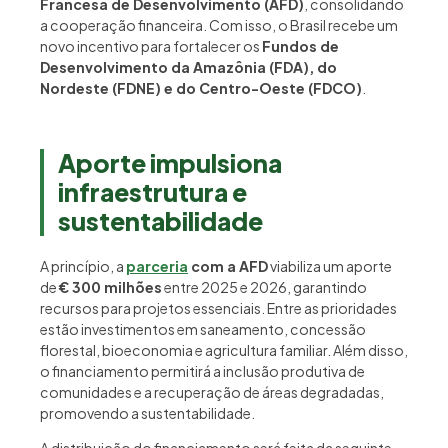
Francesa de Desenvolvimento (AFD)
, consolidando
a cooperação financeira. Com isso, o Brasil recebe um
novo incentivo para fortalecer os
Fundos de
Desenvolvimento da Amazônia (FDA), do
Nordeste (FDNE) e do Centro-Oeste (FDCO)
.
Aporte impulsiona
infraestrutura e
sustentabilidade
A princípio, a
parceria
com a AFD
viabiliza um aporte
de
€ 300 milhões
entre 2025 e 2026, garantindo
recursos para projetos essenciais. Entre as prioridades
estão investimentos em saneamento, concessão
florestal, bioeconomia e agricultura familiar. Além disso,
o financiamento permitirá a inclusão produtiva de
comunidades e a recuperação de áreas degradadas,
promovendo a sustentabilidade.
A distribuição do financiamento será feita da seguinte