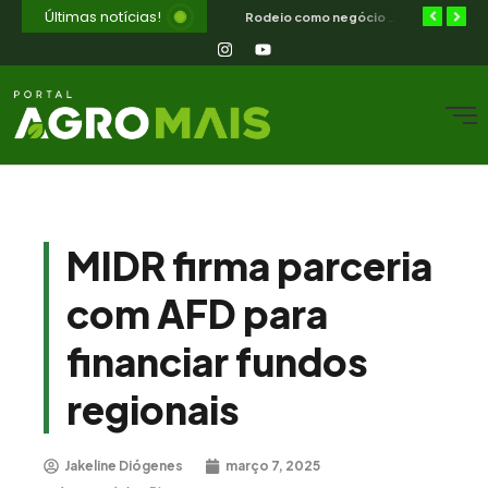
Últimas notícias!
Diferimento de pastagem combate a seca no semiárido nordestino
ILPF no semiárido — como integrar lavoura, pecuária e floresta no CE
Rodeio como negócio e cultura — o que o campo nordestino aprende
MIDR firma parceria
com AFD para
financiar fundos
regionais
Jakeline Diógenes
março 7, 2025