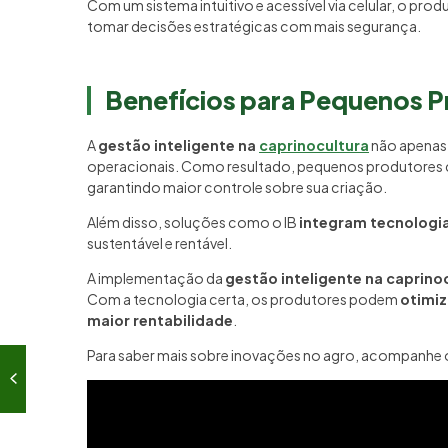
Com um sistema intuitivo e acessível via celular, o pr
tomar decisões estratégicas com mais segurança.
Benefícios para Pequenos 
A
gestão inteligente na
caprinocultura
não apenas 
operacionais. Como resultado, pequenos produtore
garantindo maior controle sobre sua criação.
Além disso, soluções como o IB
integram tecnologia
sustentável e rentável.
A implementação da
gestão inteligente na caprino
Com a tecnologia certa, os produtores podem
otimiz
maior rentabilidade
.
Para saber mais sobre inovações no agro, acompanhe