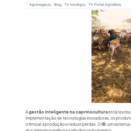
-
Agronegócio
,
Blog
,
TV InovAgro
,
TV Portal AgroMais
A
gestão inteligente na caprinocultura
está revolu
implementação de tecnologias inovadoras, os produ
otimizar a produção e reduzir perdas. O
IB
, um sistema 
dos animais e melhora a eficiência do manejo.