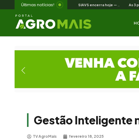
Últimas notícias!
SIAVS encerra hoje — o legado para a avicultura nordestina
H
Gestão Inteligente 
TV AgroMais
fevereiro 18, 2025