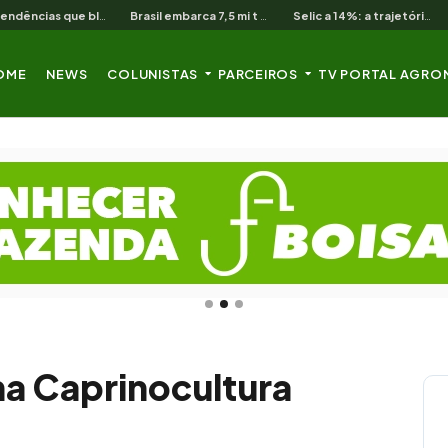
As 3 pendências que bloqueiam o produtor cearense no BNB
Brasil embarca 7,5 mi t de soja em 13 dias úteis de agosto
Selic a 14%: a trajetória de queda que o campo nordestino espera
OME
NEWS
COLUNISTAS
PARCEIROS
TV PORTAL AGRO
na Caprinocultura