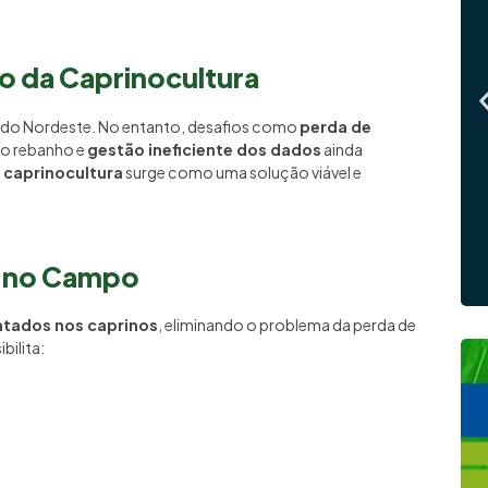
o da Caprinocultura
a do Nordeste. No entanto, desafios como
perda de
 do rebanho e
gestão ineficiente dos dados
ainda
a caprinocultura
surge como uma solução viável e
ia no Campo
ntados nos caprinos
, eliminando o problema da perda de
bilita: