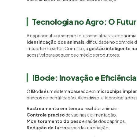
Tecnologia no Agro: O Futur
A caprinocultura sempre foi essencial para a economi
identificação dos animais
, dificuldade no controle
impactam o setor. Com isso, a
gestão inteligente n
acessível para pequenos e médios produtores.
IBode: Inovação e Eficiênc
O
IB
ode é um sistema baseado em
microchips impla
brincos de identificação. Além disso, a tecnologia possi
Rastreamento em tempo real
dos animais.
Controle preciso
de vacinas e alimentação.
Monitoramento do peso
e saúde dos caprinos.
Redução de furtos
e perdas na criação.