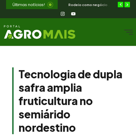
Últimas notícias!
Diferimento de pastagem combate a seca no semiárido nordestino
ILPF no semiárido — como integrar lavoura, pecuária e floresta no CE
Rodeio como negócio e cultura — o que o campo nordestino aprende
Tecnologia de dupla
safra amplia
fruticultura no
semiárido
nordestino