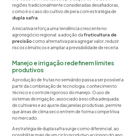
regiões tradicionalmente consideradas desafiadoras,
como é o caso do cultivo de pera com estratégia de
dupla safra
.
A iniciativa reforça uma tendência crescente no
agronegócio regional: a adoção da
fruticultura de
precisão
como alternativa para agregar valor, reduzir
riscos climáticos e ampliar a previsibilidade de receita.
Manejo e irrigação redefinem limites
produtivos
A produção de frutas no semiárido passa a ser possível a
partir da combinação de tecnologia, conhecimento
técnico e controle rigoroso do manejo. O uso de
sistemas de irrigação, associado à escolha adequada
de cultivares e ao ajuste das janelas produtivas, permite
que áreas de clima seco entrem de forma competitiva
no mercado.
A estratégia de dupla safra surge como diferencial, ao
possibilitar mais de um ciclo produtivo ao longo do ano,