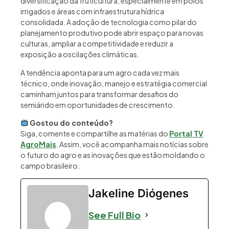
diversificação da fruticultura, especialmente em polos
irrigados e áreas com infraestrutura hídrica
consolidada. A adoção de tecnologia como pilar do
planejamento produtivo pode abrir espaço para novas
culturas, ampliar a competitividade e reduzir a
exposição a oscilações climáticas.
A tendência aponta para um agro cada vez mais
técnico, onde inovação, manejo e estratégia comercial
caminham juntos para transformar desafios do
semiárido em oportunidades de crescimento.
Gostou do conteúdo?
Siga, comente e compartilhe as matérias do
Portal TV
AgroMais
. Assim, você acompanha mais notícias sobre
o futuro do agro e as inovações que estão moldando o
campo brasileiro.
Jakeline Diógenes
See Full Bio