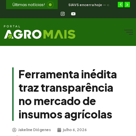
Últimas notícias!
Selic a 14%: a trajetória de queda que o campo nordestino espera
Jakeline Diogenes avança na conexão entre negócios e mercados com associação à Câmara Ítalo-Brasileira
SIAVS encerra hoje — o legado para a avicultura nordestina
Ferramenta inédita
traz transparência
no mercado de
insumos agrícolas
Jakeline Diógenes
julho 6, 2026