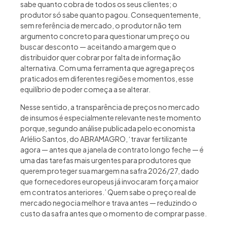
sabe quanto cobra de todos os seus clientes; o
produtor só sabe quanto pagou. Consequentemente,
sem referência de mercado, o produtor não tem
argumento concreto para questionar um preço ou
buscar desconto — aceitando a margem que o
distribuidor quer cobrar por falta de informação
alternativa. Com uma ferramenta que agrega preços
praticados em diferentes regiões e momentos, esse
equilíbrio de poder começa a se alterar.
Nesse sentido, a transparência de preços no mercado
de insumos é especialmente relevante neste momento
porque, segundo análise publicada pelo economista
Arlélio Santos, do ABRAMAGRO, ‘travar fertilizante
agora — antes que a janela de contrato longo feche — é
uma das tarefas mais urgentes para produtores que
querem proteger sua margem na safra 2026/27, dado
que fornecedores europeus já invocaram força maior
em contratos anteriores.’ Quem sabe o preço real de
mercado negocia melhor e trava antes — reduzindo o
custo da safra antes que o momento de comprar passe.