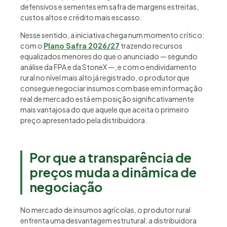
defensivos e sementes em safra de margens estreitas,
custos altos e crédito mais escasso.
Nesse sentido, a iniciativa chega num momento crítico:
com o
Plano Safra 2026/27
trazendo recursos
equalizados menores do que o anunciado — segundo
análise da FPA e da StoneX —, e com o endividamento
rural no nível mais alto já registrado, o produtor que
consegue negociar insumos com base em informação
real de mercado está em posição significativamente
mais vantajosa do que aquele que aceita o primeiro
preço apresentado pela distribuidora.
Por que a transparência de
preços muda a dinâmica de
negociação
No mercado de insumos agrícolas, o produtor rural
enfrenta uma desvantagem estrutural: a distribuidora