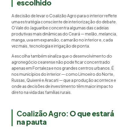
escolhido
A decisão de levar o Coalizão Agro para o interior reflete
uma estratégia consciente de interiorização do debate.
O Vale do Jaguaribe concentra algumas das cadeias
produtivas mais dinâmicas do Ceará — melão, melancia,
manga, uva em expansão, camarão no interior e, cada
vez mais, tecnologia e irrigação de ponta.
A escolha também sinaliza que o desenvolvimento do
agronegócio cearense não pode ficar concentrado
apenas em Fortaleza e nos grandes centros urbanos. É
nos municípios do interior — como Limoeiro do Norte,
Russas, Quixeré e Aracati — que a produção acontece e
onde as decisões de investimento têm maior impacto
direto na vida das famílias rurais.
Coalizão Agro:
O que estará
na pauta