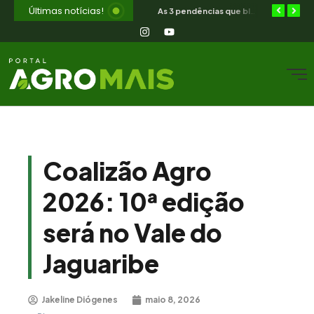
Últimas notícias!
Orientação jurídica gratuita para o produtor rural nordestino
SIAVS encerra hoje — o legado para a avicultura nordestina
As 3 pendências que bloqueiam o produtor cearense no BNB
Coalizão Agro
2026: 10ª edição
será no Vale do
Jaguaribe
Jakeline Diógenes
maio 8, 2026