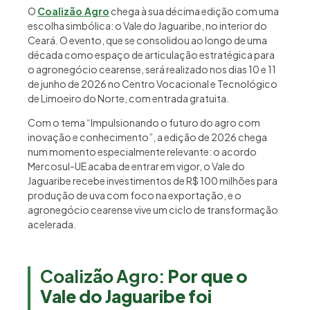
O
Coalizão Agro
chega à sua décima edição com uma
escolha simbólica: o Vale do Jaguaribe, no interior do
Ceará. O evento, que se consolidou ao longo de uma
década como espaço de articulação estratégica para
o agronegócio cearense, será realizado nos dias 10 e 11
de junho de 2026 no Centro Vocacional e Tecnológico
de Limoeiro do Norte, com entrada gratuita.
Com o tema “Impulsionando o futuro do agro com
inovação e conhecimento”, a edição de 2026 chega
num momento especialmente relevante: o acordo
Mercosul-UE acaba de entrar em vigor, o Vale do
Jaguaribe recebe investimentos de R$ 100 milhões para
produção de uva com foco na exportação, e o
agronegócio cearense vive um ciclo de transformação
acelerada.
Coalizão Agro:
Por que o
Vale do Jaguaribe foi