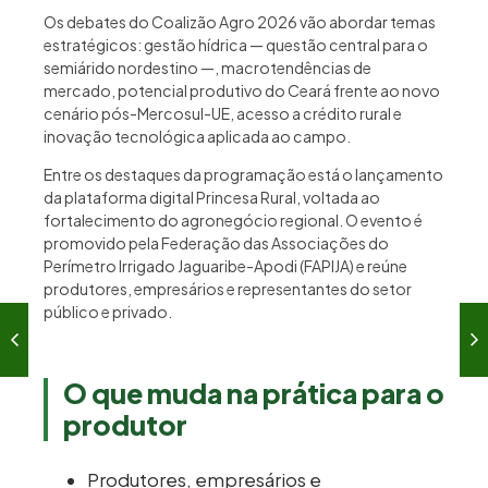
Os debates do Coalizão Agro 2026 vão abordar temas
estratégicos: gestão hídrica — questão central para o
semiárido nordestino —, macrotendências de
mercado, potencial produtivo do Ceará frente ao novo
cenário pós-Mercosul-UE, acesso a crédito rural e
inovação tecnológica aplicada ao campo.
Entre os destaques da programação está o lançamento
da plataforma digital Princesa Rural, voltada ao
fortalecimento do agronegócio regional. O evento é
promovido pela Federação das Associações do
Perímetro Irrigado Jaguaribe-Apodi (FAPIJA) e reúne
produtores, empresários e representantes do setor
público e privado.
O que muda na prática para o
produtor
Produtores, empresários e