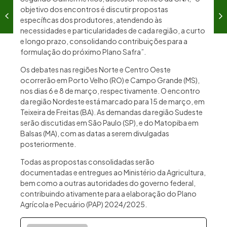
objetivo dos encontros é discutir propostas
específicas dos produtores, atendendo às
necessidades e particularidades de cada região, a curto
e longo prazo, consolidando contribuições para a
formulação do próximo Plano Safra”.
Os debates nas regiões Norte e Centro Oeste
ocorrerão em Porto Velho (RO) e Campo Grande (MS),
nos dias 6 e 8 de março, respectivamente. O encontro
da região Nordeste está marcado para 15 de março, em
Teixeira de Freitas (BA). As demandas da região Sudeste
serão discutidas em São Paulo (SP), e do Matopiba em
Balsas (MA), com as datas a serem divulgadas
posteriormente.
Todas as propostas consolidadas serão
documentadas e entregues ao Ministério da Agricultura,
bem como a outras autoridades do governo federal,
contribuindo ativamente para a elaboração do Plano
Agrícola e Pecuário (PAP) 2024/2025.