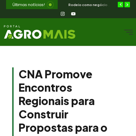
Últimas notícias!
Diferimento de pastagem combate a seca no semiárido nordestino
ILPF no semiárido — como integrar lavoura, pecuária e floresta no CE
Rodeio como negócio e cultura — o que o campo nordestino aprende
CNA Promove
Encontros
Regionais para
Construir
Propostas para o