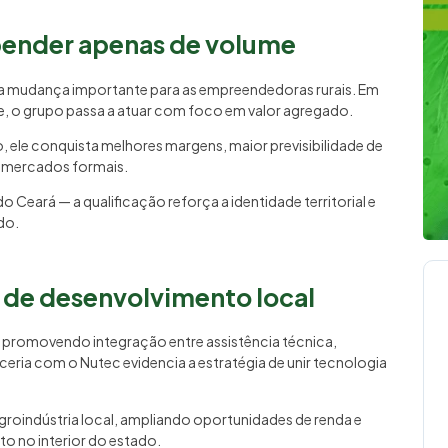
pender apenas de volume
a mudança importante para as empreendedoras rurais. Em
, o grupo passa a atuar com foco em valor agregado.
ele conquista melhores margens, maior previsibilidade de
m mercados formais.
Ceará — a qualificação reforça a identidade territorial e
do.
 de desenvolvimento local
a, promovendo integração entre assistência técnica,
rceria com o Nutec evidencia a estratégia de unir tecnologia
roindústria local, ampliando oportunidades de renda e
o no interior do estado.