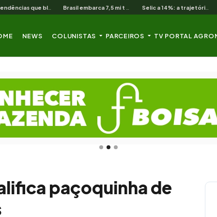
As 3 pendências que bloqueiam o produtor cearense no BNB
Brasil embarca 7,5 mi t de soja em 13 dias úteis de agosto
Selic a 14%: a trajetória de queda que o campo nordestino espera
OME
NEWS
COLUNISTAS
PARCEIROS
TV PORTAL AGRO
alifica paçoquinha de
s