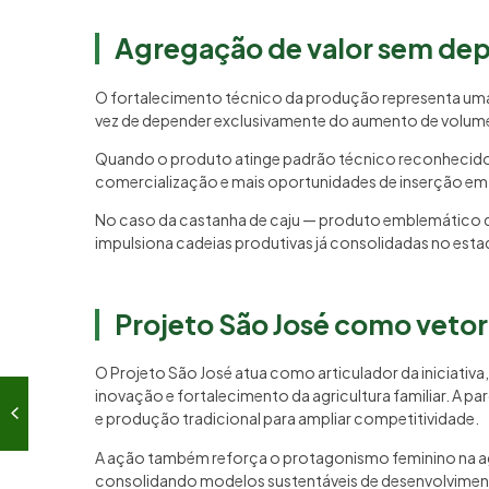
Agregação de valor sem de
O fortalecimento técnico da produção representa um
vez de depender exclusivamente do aumento de volume
Quando o produto atinge padrão técnico reconhecido, 
comercialização e mais oportunidades de inserção e
No caso da castanha de caju — produto emblemático do 
impulsiona cadeias produtivas já consolidadas no esta
Projeto São José como vetor
O Projeto São José atua como articulador da iniciativ
inovação e fortalecimento da agricultura familiar. A pa
e produção tradicional para ampliar competitividade.
A ação também reforça o protagonismo feminino na ag
consolidando modelos sustentáveis de desenvolviment