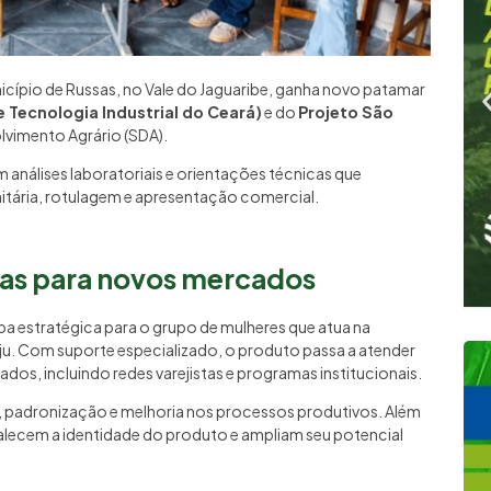
cípio de Russas, no Vale do Jaguaribe, ganha novo patamar
 Tecnologia Industrial do Ceará)
e do
Projeto São
olvimento Agrário (SDA).
análises laboratoriais e orientações técnicas que
itária, rotulagem e apresentação comercial.
tas para novos mercados
pa estratégica para o grupo de mulheres que atua na
ju. Com suporte especializado, o produto passa a atender
dos, incluindo redes varejistas e programas institucionais.
r, padronização e melhoria nos processos produtivos. Além
alecem a identidade do produto e ampliam seu potencial