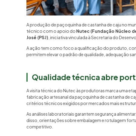
A produção de paçoquinha de castanha de caju no muni
técnico com o apoio do
Nutec (Fundação Núcleo de
José (PSJ)
, iniciativa vinculada à Secretaria do Desenv
A ação tem como foco a qualificação do produto, com 
permitem elevar o padrão de qualidade, adequação san
Qualidade técnica abre por
A visita técnica do Nutec às produtoras marca uma eta
fabricação artesanal da paçoquinha de castanha de ca
critérios técnicos exigidos por mercados mais estrutura
As análises laboratoriais garantem segurança alimenta
disso, orientações sobre embalagem e rotulagem fort
competitivo.