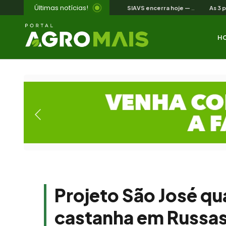
Últimas notícias!
SIAVS encerra hoje — o legado para a avicultura nordestina
H
Projeto São José qu
castanha em Russa