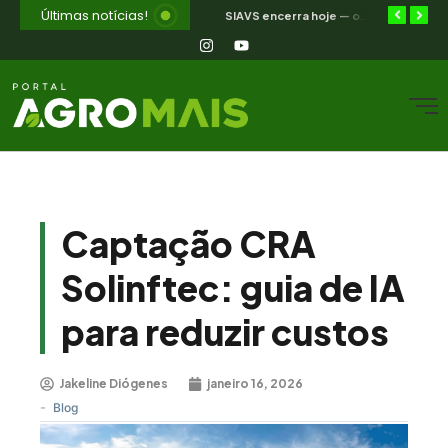
Últimas notícias!
Selic a 14%: a trajetória de queda que o campo nordestino espera
Jakeline Diogenes avança na conexão entre negócios e mercados com associação à Câmara Ítalo-Brasileira
SIAVS encerra hoje — o legado para a avicultura nordestina
Captação CRA
Solinftec: guia de IA
para reduzir custos
Jakeline Diógenes
janeiro 16, 2026
-
Blog