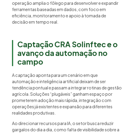
operação amplia o fôlego para desenvolver e expandir
ferramentas baseadas em dados, com foco em
eficiência, monitoramento e apoio à tomada de
decisão em tempo real.
Captação CRA Solinftec e o
avanço da automação no
campo
A captação aponta para um cenário em que
automação e inteligência artificial deixam de ser
tendência pontual e passam a integrar rotinas de gestão
agrícola. Soluções “plugáveis” ganham espaço por
prometerem adoção mais rápida, integração com
operações já existentes e expansão para diferentes
realidades produtivas.
Ao direcionar recursos para IA, o setor busca reduzir
gargalos do dia a dia, como falta de visibilidade sobre a