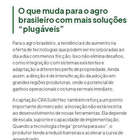
O que muda para o agro
brasileiro com mais soluções
“plugáveis”
Para o agro brasileiro, a tendência é de aumento na
oferta de tecnologias que podem ser incorporadas ao
dia a dia com menos fricção. Isso não elimina desafios,
como integração com sistemas existentes e
adaptação a diferentes perfis de propriedade. Ainda
assim, a direção é de intensificação da adoção em
grandes regiões produtoras, onde o potencial de
ganhos operacionais costuma ser mais imediato.
A captação CRA Solinftec também reforça um ponto
importante do mercado: a inovação não está restrita
ao desenvolvimento de novas ferramentas. Ela depende
de escala, suporte e capacidade de implementação.
Quando a tecnologia chega “pronta para uso”, o
produtor tende a reduzir barreiras e acelerar a curva de
aprendizado.