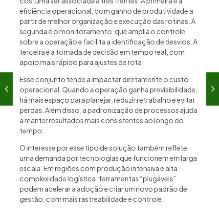
costuma ser associada a três frentes. A primeira é a
eficiência operacional, com ganho de produtividade a
partir de melhor organização e execução das rotinas. A
segunda é o monitoramento, que amplia o controle
sobre a operação e facilita a identificação de desvios. A
terceira é a tomada de decisão em tempo real, com
apoio mais rápido para ajustes de rota.
Esse conjunto tende a impactar diretamente o custo
operacional. Quando a operação ganha previsibilidade,
há mais espaço para planejar, reduzir retrabalho e evitar
perdas. Além disso, a padronização de processos ajuda
a manter resultados mais consistentes ao longo do
tempo.
O interesse por esse tipo de solução também reflete
uma demanda por tecnologias que funcionem em larga
escala. Em regiões com produção intensiva e alta
complexidade logística, ferramentas “plugáveis”
podem acelerar a adoção e criar um novo padrão de
gestão, com mais rastreabilidade e controle.