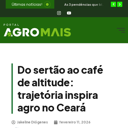
Últimas notícias!
Orientação jurídica gratuita para o produtor rural nordestino
SIAVS encerra hoje — o legado para a avicultura nordestina
As 3 pendências que bloqueiam o produtor cearense no BNB
Do sertão ao café
de altitude:
trajetória inspira
agro no Ceará
Jakeline Diógenes
fevereiro 11, 2026