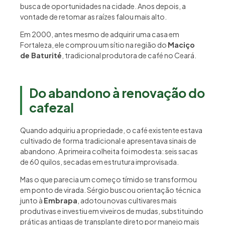
busca de oportunidades na cidade. Anos depois, a
vontade de retomar as raízes falou mais alto.
Em 2000, antes mesmo de adquirir uma casa em
Fortaleza, ele comprou um sítio na região do
Maciço
de Baturité
, tradicional produtora de café no Ceará.
Do abandono à renovação do
cafezal
Quando adquiriu a propriedade, o café existente estava
cultivado de forma tradicional e apresentava sinais de
abandono. A primeira colheita foi modesta: seis sacas
de 60 quilos, secadas em estrutura improvisada.
Mas o que parecia um começo tímido se transformou
em ponto de virada. Sérgio buscou orientação técnica
junto à
Embrapa
, adotou novas cultivares mais
produtivas e investiu em viveiros de mudas, substituindo
práticas antigas de transplante direto por manejo mais