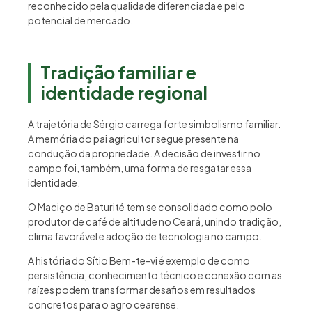
reconhecido pela qualidade diferenciada e pelo
potencial de mercado.
Tradição familiar e
identidade regional
A trajetória de Sérgio carrega forte simbolismo familiar.
A memória do pai agricultor segue presente na
condução da propriedade. A decisão de investir no
campo foi, também, uma forma de resgatar essa
identidade.
O Maciço de Baturité tem se consolidado como polo
produtor de café de altitude no Ceará, unindo tradição,
clima favorável e adoção de tecnologia no campo.
A história do Sítio Bem-te-vi é exemplo de como
persistência, conhecimento técnico e conexão com as
raízes podem transformar desafios em resultados
concretos para o agro cearense.