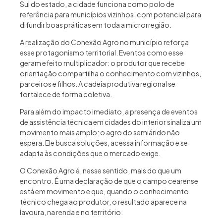
Sul do estado, a cidade funciona como polo de
referência para municípios vizinhos, com potencial para
difundir boas práticas em toda a microrregião.
A realização do Conexão Agro no município reforça
esse protagonismo territorial. Eventos como esse
geram efeito multiplicador: o produtor que recebe
orientação compartilha o conhecimento com vizinhos,
parceiros e filhos. A cadeia produtiva regional se
fortalece de forma coletiva.
Para além do impacto imediato, a presença de eventos
de assistência técnica em cidades do interior sinaliza um
movimento mais amplo: o agro do semiárido não
espera. Ele busca soluções, acessa informação e se
adapta às condições que o mercado exige.
O Conexão Agro é, nesse sentido, mais do que um
encontro. É uma declaração de que o campo cearense
está em movimento e que, quando o conhecimento
técnico chega ao produtor, o resultado aparece na
lavoura, na renda e no território.