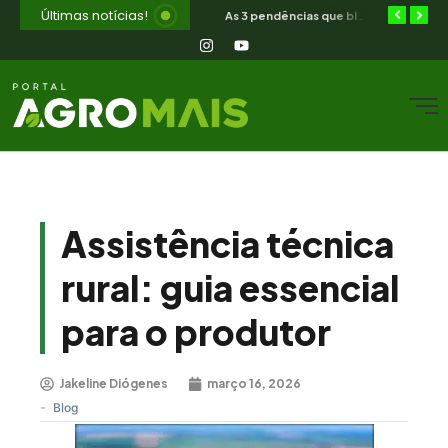
Últimas notícias!
Orientação jurídica gratuita para o produtor rural nordestino
SIAVS encerra hoje — o legado para a avicultura nordestina
As 3 pendências que bloqueiam o produtor cearense no BNB
Assistência técnica
rural: guia essencial
para o produtor
Jakeline Diógenes
março 16, 2026
-
Blog