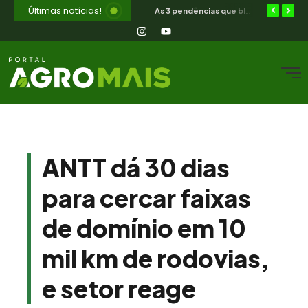
Últimas notícias!
Orientação jurídica gratuita para o produtor rural nordestino
SIAVS encerra hoje — o legado para a avicultura nordestina
As 3 pendências que bloqueiam o produtor cearense no BNB
ANTT dá 30 dias
para cercar faixas
de domínio em 10
mil km de rodovias,
e setor reage