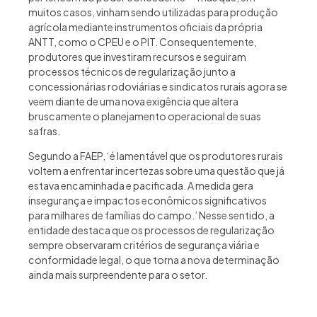
muitos casos, vinham sendo utilizadas para produção
agrícola mediante instrumentos oficiais da própria
ANTT, como o CPEU e o PIT. Consequentemente,
produtores que investiram recursos e seguiram
processos técnicos de regularização junto a
concessionárias rodoviárias e sindicatos rurais agora se
veem diante de uma nova exigência que altera
bruscamente o planejamento operacional de suas
safras.
Segundo a FAEP, ‘é lamentável que os produtores rurais
voltem a enfrentar incertezas sobre uma questão que já
estava encaminhada e pacificada. A medida gera
insegurança e impactos econômicos significativos
para milhares de famílias do campo.’ Nesse sentido, a
entidade destaca que os processos de regularização
sempre observaram critérios de segurança viária e
conformidade legal, o que torna a nova determinação
ainda mais surpreendente para o setor.