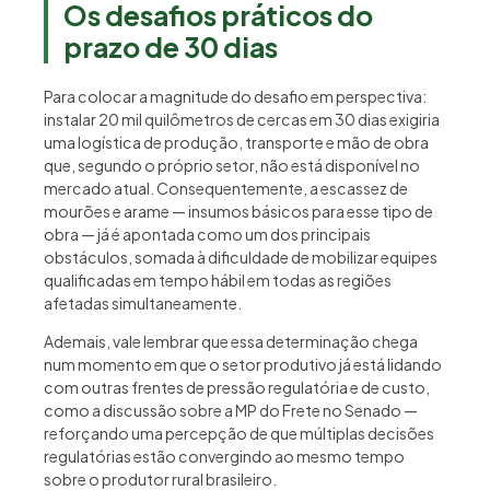
Os desafios práticos do
prazo de 30 dias
Para colocar a magnitude do desafio em perspectiva:
instalar 20 mil quilômetros de cercas em 30 dias exigiria
uma logística de produção, transporte e mão de obra
que, segundo o próprio setor, não está disponível no
mercado atual. Consequentemente, a escassez de
mourões e arame — insumos básicos para esse tipo de
obra — já é apontada como um dos principais
obstáculos, somada à dificuldade de mobilizar equipes
qualificadas em tempo hábil em todas as regiões
afetadas simultaneamente.
Ademais, vale lembrar que essa determinação chega
num momento em que o setor produtivo já está lidando
com outras frentes de pressão regulatória e de custo,
como a discussão sobre a MP do Frete no Senado —
reforçando uma percepção de que múltiplas decisões
regulatórias estão convergindo ao mesmo tempo
sobre o produtor rural brasileiro.