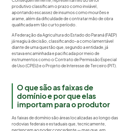
Consequentemente, representantes do setor
produtivo classificam o prazo como inviável,
apontando escassez de insumos como mourões e
arame, além da dificuldade de contratar mão de obra
qualificada em tão curto período.
A Federação da Agricultura do Estado do Paraná (FAEP)
já reagiu à decisão, classificando-a como lamentável
diante de uma questão que, segundo a entidade, já
estava encaminhada e pacificada por meio de
instrumentos como o Contrato de Permissão Especial
de Uso (CPEU) e o Projeto de Interesse de Terceiro (PIT).
O que são as faixas de
domínio e por que elas
importam para o produtor
As faixas de domínio são áreas localizadas ao longo das
rodovias federais e estaduais que, tecnicamente,
pertencem ao poder concedente — mas que, em