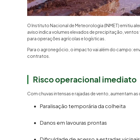
O Instituto Nacional de Meteorologia (INMET) emitiu aler
aviso indica volumes elevados de precipitação, ventos 
para operações agrícolas e logísticas.
Para o agronegócio, o impacto vai além do campo: en
contratos.
Risco operacional imediato
Com chuvas intensas e rajadas de vento, aumentam as 
Paralisação temporária da colheita
Danos em lavouras prontas
Dificuldade de acesso a estradas vicinais