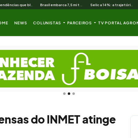
As 3 pendências que bloqueiam o produtor cearense no BNB
Brasil embarca 7,5 mi t de soja em 13 dias úteis de agosto
Selic a 14%: a trajetória de queda que o campo nordestino espera
OME
NEWS
COLUNISTAS
PARCEIROS
TV PORTAL AGRO
tensas do INMET atinge