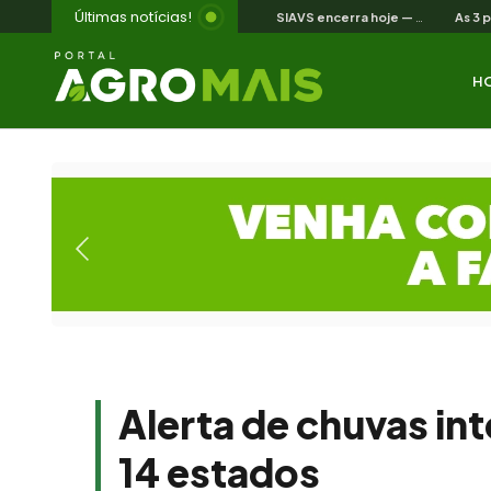
Últimas notícias!
SIAVS encerra hoje — o legado para a avicultura nordestina
H
Alerta de chuvas in
14 estados