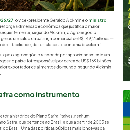
026/27
, o vice-presidente Geraldo Alckmin e o
ministro
reforça a dimensão econômica que justifica o maior
 Consequentemente, segundo Alckmin, o Agronegócio
gerou um saldo da balança comercial de R$ 149,2 bilhões —
de estabilidade, de fortalecer a economia brasileira.’
tou que o agronegócio responde por aproximadamente um
gos no país e foi responsável por cerca de US$ 169 bilhões
maior exportador de alimentos do mundo, segundo Alckmin,
.
Safra como instrumento
etória histórica do Plano Safra: ‘talvez, nenhum
o Safra, que pertence ao Brasil, e que a partir de 2003 se
al do Brasil. Uma das políticas públicas mais longevas da