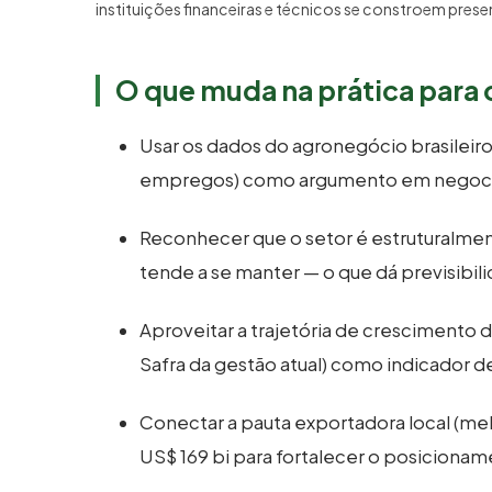
instituições financeiras e técnicos se constroem pres
O que muda na prática para 
Usar os dados do agronegócio brasileiro
empregos) como argumento em negocia
Reconhecer que o setor é estruturalmen
tende a se manter — o que dá previsibi
Aproveitar a trajetória de crescimento do 
Safra da gestão atual) como indicador de 
Conectar a pauta exportadora local (mel
US$ 169 bi para fortalecer o posicion