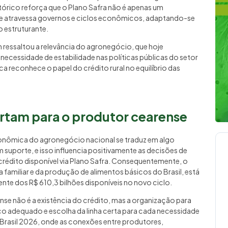
tórico reforça que o Plano Safra não é apenas um
que atravessa governos e ciclos econômicos, adaptando-se
 estruturante.
 ressaltou a relevância do agronegócio, que hoje
necessidade de estabilidade nas políticas públicas do setor
a reconhece o papel do crédito rural no equilíbrio das
rtam para o produtor cearense
conômica do agronegócio nacional se traduz em algo
 suporte, e isso influencia positivamente as decisões de
 crédito disponível via Plano Safra. Consequentemente, o
 familiar e da produção de alimentos básicos do Brasil, está
nte dos R$ 610,3 bilhões disponíveis no novo ciclo.
nse não é a existência do crédito, mas a organização para
o adequado e escolha da linha certa para cada necessidade
Brasil 2026, onde as conexões entre produtores,