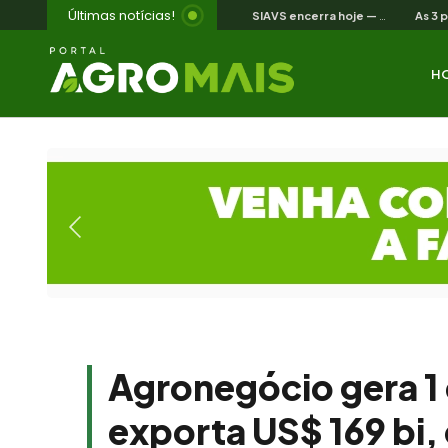
Últimas notícias!
SIAVS encerra hoje — o legado para a avicultura nordestina
H
Agronegócio gera 1
exporta US$ 169 bi, 