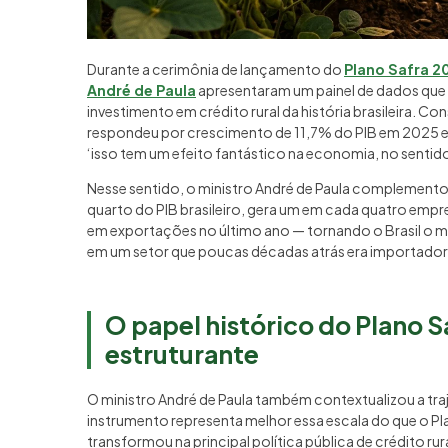
Durante a cerimônia de lançamento do
Plano Safra 2
André de Paula
apresentaram um painel de dados que 
investimento em crédito rural da história brasileira.
respondeu por crescimento de 11,7% do PIB em 2025 e 
‘isso tem um efeito fantástico na economia, no sentido 
Nesse sentido, o ministro André de Paula complemen
quarto do PIB brasileiro, gera um em cada quatro empre
em exportações no último ano — tornando o Brasil o 
em um setor que poucas décadas atrás era importador
O papel histórico do Plano 
estruturante
O ministro André de Paula também contextualizou a traj
instrumento representa melhor essa escala do que o Plan
transformou na principal política pública de crédito rur