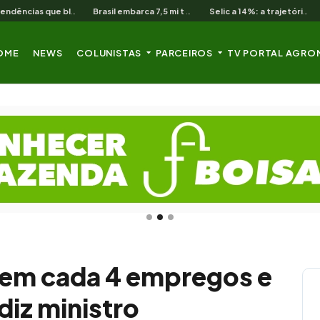
As 3 pendências que bloqueiam o produtor cearense no BNB
Brasil embarca 7,5 mi t de soja em 13 dias úteis de agosto
Selic a 14%: a trajetória de queda que o campo nordestino espera
OME
NEWS
COLUNISTAS
PARCEIROS
TV PORTAL AGRO
 em cada 4 empregos e
diz ministro