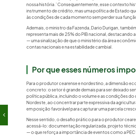
nossa história.’ Consequentemente, esse contexto his
instrumento de crédito, mas uma política de Estado 
às condições de cada momento sem perder sua função
Ademais, o ministro da Fazenda, Dario Durigan, também
representa mais de 25% do PIB nacional, destacando a 
— uma sinalização de que o ministério da área econômic
contas nacionais e na estabilidade cambial.
Por que esses números impo
Para o produtor cearense e nordestino, a dimensão e
concreto: o setor é grande demais para ser deixado sem
política pública, incluindo o volume e as condições do
Nordeste, ao concentrar parte expressiva da agricultura
em posição favorável para capturar uma parcela cresce
Nesse sentido, o desafio prático para o produtor ceare
acessá-lo: documentação regularizada, projeto técnic
— o que reforça a importância de eventos como a PEC 